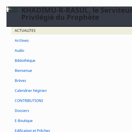
KHADIMU-R-RASUL, le Serviteu
Privilégié du Prophète
ACTUALITES
Archives
Audio
Bibliothèque
Bienvenue
Brèves
Calendrier hégirien
CONTRIBUTIONS
Dossiers
E-Boutique
Edification et Prêches