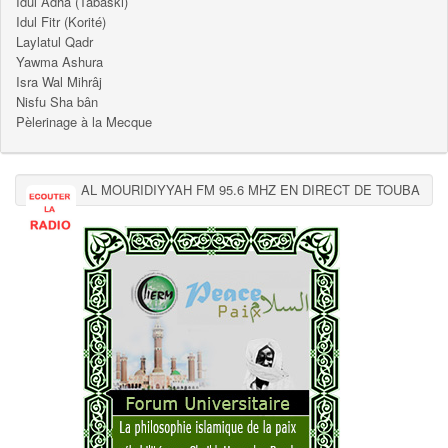
Idul Adhâ (Tabaski)
Idul Fitr (Korité)
Laylatul Qadr
Yawma Ashura
Isra Wal Mihrâj
Nisfu Sha bân
Pèlerinage à la Mecque
AL MOURIDIYYAH FM 95.6 MHZ EN DIRECT DE TOUBA