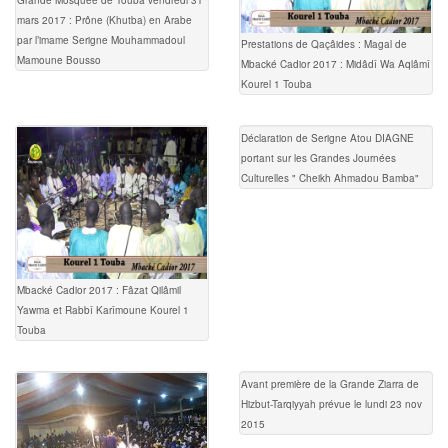
mars 2017 : Prône (Khutba) en Arabe
par l’imame Serigne Mouhammadoul
Prestations de Qaçâides : Magal de
Mamoune Bousso
Mbacké Cadior 2017 : Midâdî Wa Aqlâmî
Kourel 1 Touba
Déclaration de Serigne Atou DIAGNE
portant sur les Grandes Journées
Culturelles " Cheikh Ahmadou Bamba"
Mbacké Cadior 2017 : Fâzat Qilâmil
Yawma et Rabbî Karîmoune Kourel 1
Touba
Avant première de la Grande Ziarra de
Hizbut-Tarqiyyah prévue le lundi 23 nov
2015