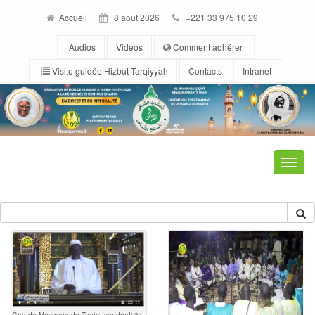
Accueil
8 août 2026
+221 33 975 10 29
Audios
Videos
Comment adhérer
Visite guidée Hizbut-Tarqiyyah
Contacts
Intranet
Toggle
naviga
Grande Mosquée de Touba vendredi 31