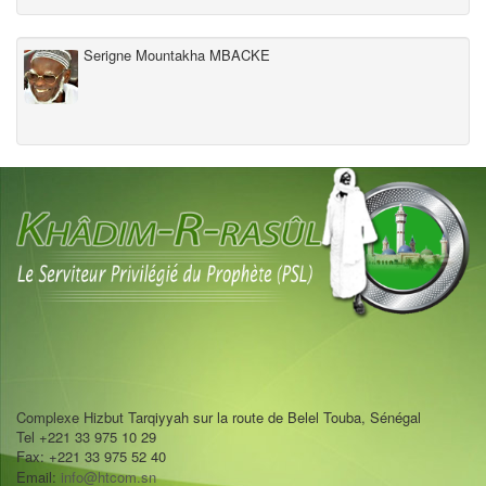
Serigne Mountakha MBACKE
Complexe Hizbut Tarqiyyah sur la route de Belel Touba, Sénégal
Tel +221 33 975 10 29
Fax: +221 33 975 52 40
Email:
info@htcom.sn