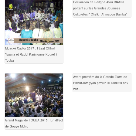
Déclaration de Serigne Atou DIAGNE
portant sur les Grandes Journées
Culturelles " Cheikh Ahmadou Bamba"
Mbacké Cadior 2017 : Fâzat Qilâmil
Yawma et Rabbî Karîmoune Kourel 1
Touba
Avant première de la Grande Ziarra de
Hizbut-Tarqiyyah prévue le lundi 23 nov
2015
Grand Magal de TOUBA 2015 : En direct
de Gouye Mbind