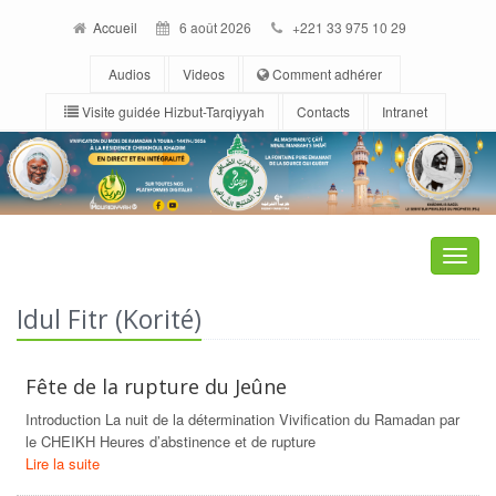
Accueil
6 août 2026
+221 33 975 10 29
Audios
Videos
Comment adhérer
Visite guidée Hizbut-Tarqiyyah
Contacts
Intranet
Toggle
naviga
Idul Fitr (Korité)
Fête de la rupture du Jeûne
Introduction La nuit de la détermination Vivification du Ramadan par
le CHEIKH Heures d’abstinence et de rupture
Lire la suite