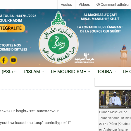
Audios
Videos
Comment adhérer
 (PSL)
L'ISLAM
LE MOURIDISME
TOUBA
LE
th="230" height="65" autostart="0"
Grande Mosquée de
Touba vendredi 31 mar
er/download/default.asp" controltype="1"
2017 : Prône (Khutba)
en Arabe par l’imame