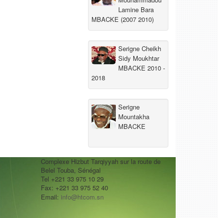
Lamine Bara
MBACKE (2007 2010)
Serigne Cheikh
Sidy Moukhtar
MBACKE 2010 -
2018
Serigne
Mountakha
MBACKE
Complexe Hizbut Tarqiyyah sur la route de
Belel Touba, Sénégal
Tel +221 33 975 10 29
Fax: +221 33 975 52 40
Email:
info@htcom.sn