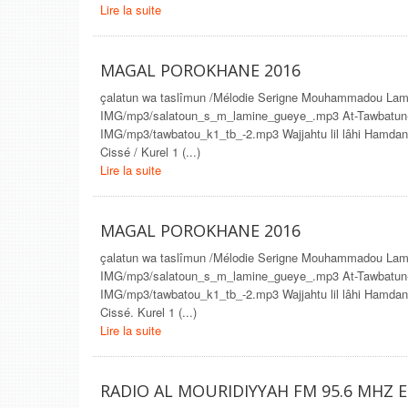
Lire la suite
MAGAL POROKHANE 2016
çalatun wa taslîmun /Mélodie Serigne Mouhammadou La
IMG/mp3/salatoun_s_m_lamine_gueye_.mp3 At-Tawbatun-Na
IMG/mp3/tawbatou_k1_tb_-2.mp3 Wajjahtu lil lâhi Hamdan
Cissé / Kurel 1 (...)
Lire la suite
MAGAL POROKHANE 2016
çalatun wa taslîmun /Mélodie Serigne Mouhammadou La
IMG/mp3/salatoun_s_m_lamine_gueye_.mp3 At-Tawbatun-Na
IMG/mp3/tawbatou_k1_tb_-2.mp3 Wajjahtu lil lâhi Hamdan
Cissé. Kurel 1 (...)
Lire la suite
RADIO AL MOURIDIYYAH FM 95.6 MHZ 