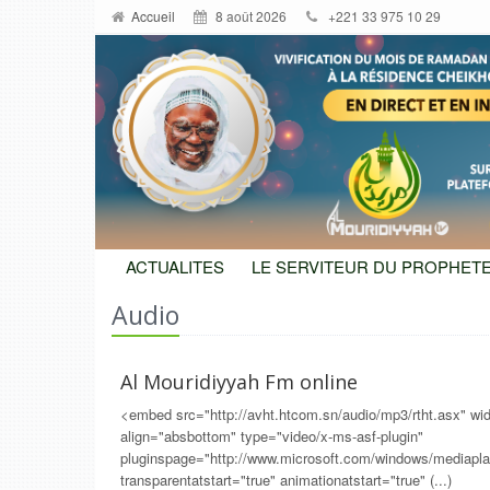
Accueil
8 août 2026
+221 33 975 10 29
ACTUALITES
LE SERVITEUR DU PROPHETE
Audio
Al Mouridiyyah Fm online
<embed src="http://avht.htcom.sn/audio/mp3/rtht.asx" wid
align="absbottom" type="video/x-ms-asf-plugin"
pluginspage="http://www.microsoft.com/windows/mediaplay
transparentatstart="true" animationatstart="true" (...)