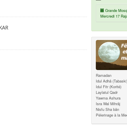
Grande Mosq
Mercredi 17 Raj
KAR
Ramadan
Idul Adhâ (Tabaski
Idul Fitr (Korité)
Laylatul Qadr
Yawma Ashura
Isra Wal Mihrâj
Nisfu Sha bân
Pèlerinage à la M