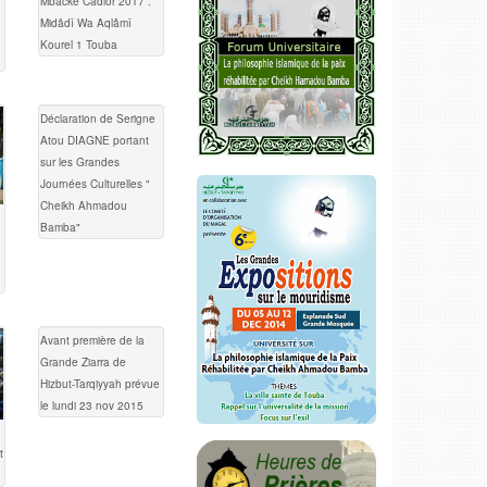
Mbacké Cadior 2017 :
Midâdî Wa Aqlâmî
Kourel 1 Touba
Déclaration de Serigne
Atou DIAGNE portant
sur les Grandes
Journées Culturelles "
Cheikh Ahmadou
Bamba"
Avant première de la
Grande Ziarra de
Hizbut-Tarqiyyah prévue
le lundi 23 nov 2015
t