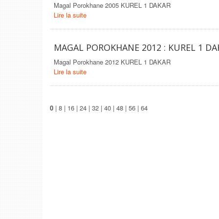
Magal Porokhane 2005 KUREL 1 DAKAR
Lire la suite
MAGAL POROKHANE 2012 : KUREL 1 DA
Magal Porokhane 2012 KUREL 1 DAKAR
Lire la suite
0
|
8
|
16
|
24
|
32
|
40
|
48
|
56
|
64