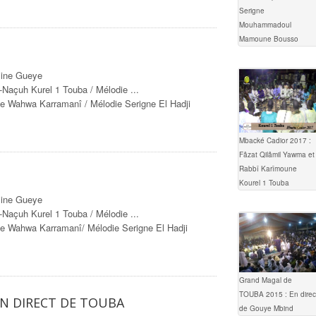
Serigne
Mouhammadoul
Mamoune Bousso
mine Gueye
çuh Kurel 1 Touba / Mélodie ...
e Wahwa Karramanî / Mélodie Serigne El Hadji
Mbacké Cadior 2017 :
Fâzat Qilâmil Yawma et
Rabbî Karîmoune
Kourel 1 Touba
mine Gueye
çuh Kurel 1 Touba / Mélodie ...
e Wahwa Karramanî/ Mélodie Serigne El Hadji
Grand Magal de
TOUBA 2015 : En direc
EN DIRECT DE TOUBA
de Gouye Mbind