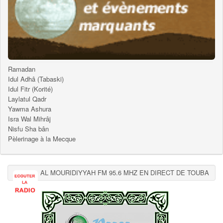
Ramadan
Idul Adhâ (Tabaski)
Idul Fitr (Korité)
Laylatul Qadr
Yawma Ashura
Isra Wal Mihrâj
Nisfu Sha bân
Pèlerinage à la Mecque
AL MOURIDIYYAH FM 95.6 MHZ EN DIRECT DE TOUBA