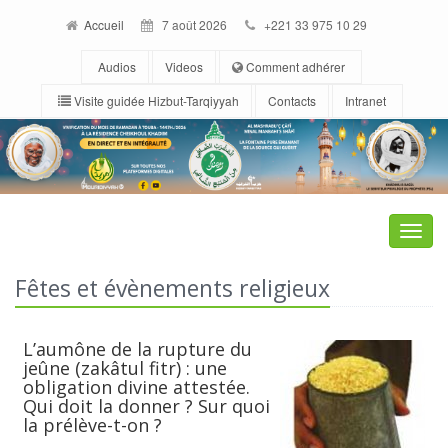
Accueil
7 août 2026
+221 33 975 10 29
Audios
Videos
Comment adhérer
Visite guidée Hizbut-Tarqiyyah
Contacts
Intranet
Toggle
naviga
Fêtes et évènements religieux
L’aumône de la rupture du
jeûne (zakâtul fitr) : une
obligation divine attestée.
Qui doit la donner ? Sur quoi
la prélève-t-on ?