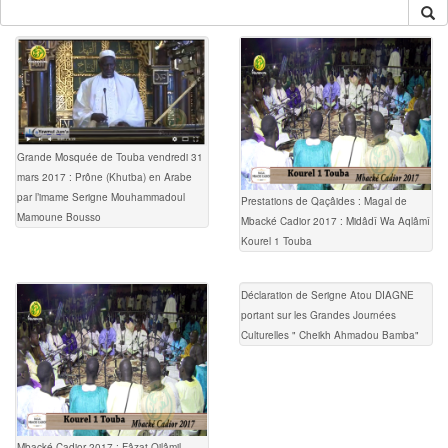
Grande Mosquée de Touba vendredi 31
mars 2017 : Prône (Khutba) en Arabe
par l’imame Serigne Mouhammadoul
Prestations de Qaçâides : Magal de
Mamoune Bousso
Mbacké Cadior 2017 : Midâdî Wa Aqlâmî
Kourel 1 Touba
Déclaration de Serigne Atou DIAGNE
portant sur les Grandes Journées
Culturelles " Cheikh Ahmadou Bamba"
Mbacké Cadior 2017 : Fâzat Qilâmil