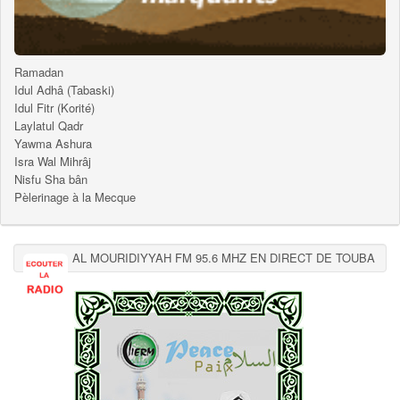
Ramadan
Idul Adhâ (Tabaski)
Idul Fitr (Korité)
Laylatul Qadr
Yawma Ashura
Isra Wal Mihrâj
Nisfu Sha bân
Pèlerinage à la Mecque
AL MOURIDIYYAH FM 95.6 MHZ EN DIRECT DE TOUBA