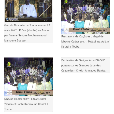
Grande Mosquée de Touba vendredi 31
mars 2017 : Prône (Khutba) en Arabe
par l’imame Serigne Mouhammadoul
Prestations de Qaçâides : Magal de
Mamoune Bousso
Mbacké Cadior 2017 : Midâdî Wa Aqlâmî
Kourel 1 Touba
Déclaration de Serigne Atou DIAGNE
portant sur les Grandes Journées
Culturelles " Cheikh Ahmadou Bamba"
Mbacké Cadior 2017 : Fâzat Qilâmil
Yawma et Rabbî Karîmoune Kourel 1
Touba