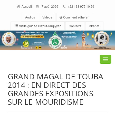
Accueil
7 août 2026
+221 33 975 10 29
Audios
Videos
Comment adhérer
Visite guidée Hizbut-Tarqiyyah
Contacts
Intranet
Toggle
naviga
GRAND MAGAL DE TOUBA
2014 : EN DIRECT DES
GRANDES EXPOSITIONS
SUR LE MOURIDISME