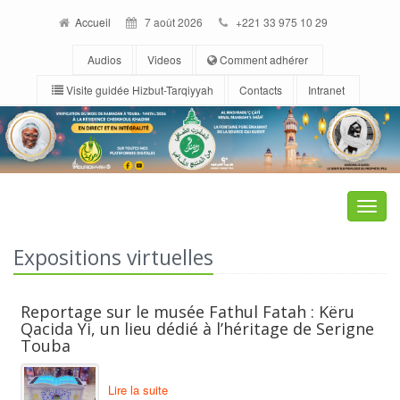
Accueil
7 août 2026
+221 33 975 10 29
Audios
Videos
Comment adhérer
Visite guidée Hizbut-Tarqiyyah
Contacts
Intranet
Toggle
naviga
Expositions virtuelles
Reportage sur le musée Fathul Fatah : Këru
Qacida Yi, un lieu dédié à l’héritage de Serigne
Touba
Lire la suite