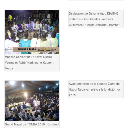
Déclaration de Serigne Atou DIAGNE
portant sur les Grandes Journées
Culturelles " Cheikh Ahmadou Bamba"
Mbacké Cadior 2017 : Fâzat Qilâmil
Yawma et Rabbî Karîmoune Kourel 1
Touba
Avant première de la Grande Ziarra de
Hizbut-Tarqiyyah prévue le lundi 23 nov
2015
Grand Magal de TOUBA 2015 : En direct