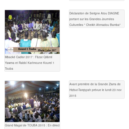
Déclaration de Serigne Atou DIAGNE
portant sur les Grandes Journées
Culturelles " Cheikh Ahmadou Bamba"
Mbacké Cadior 2017 : Fâzat Qilâmil
Yawma et Rabbî Karîmoune Kourel 1
Touba
Avant première de la Grande Ziarra de
Hizbut-Tarqiyyah prévue le lundi 23 nov
2015
Grand Magal de TOUBA 2015 : En direct