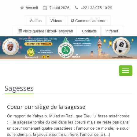
Accueil
7 août 2026
+221 33 975 10 29
Audios
Videos
Comment adhérer
Visite guidée Hizbut-Tarqiyyah
Contacts
Intranet
Toggle
naviga
Sagesses
Coeur pur siège de la sagesse
On rapport de Yahya b. Mu’ad ar-Razi, que Dieu lui fasse miséricorde
: « la sagesse tombe du ciel dans les cœurs mais ne reste pas dans
un cœur contenant quatre caractères : l’amour de ce monde, le souci
du lendemain, la jalousie contre un frère, l’amour de la (...)