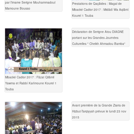
par l’imame Serigne Mouhammadoul
Prestations de Qaçâides : Magal de
Mamoune Bousso
Mbacké Cadior 2017 : Midâdî Wa Aqlâmî
Kourel 1 Touba
Déclaration de Serigne Atou DIAGNE
portant sur les Grandes Journées
Culturelles " Cheikh Ahmadou Bamba"
Mbacké Cadior 2017 : Fâzat Qilâmil
Yawma et Rabbî Karîmoune Kourel 1
Touba
Avant première de la Grande Ziarra de
Hizbut-Tarqiyyah prévue le lundi 23 nov
2015