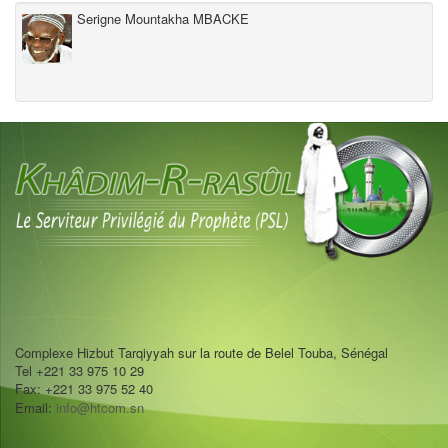
Serigne Mountakha MBACKE
Complexe Hizbut Tarqiyyah sur la route de Belel Touba, Sénégal
Tel +221 33 975 10 29
Fax: +221 33 975 52 40
Email:
info@htcom.sn