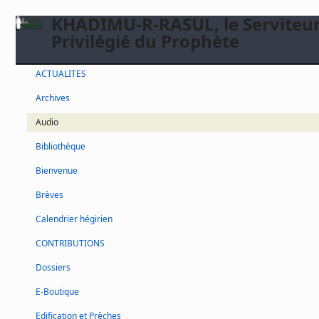
KHADIMU-R-RASUL, le Serviteu
Privilégié du Prophète
ACTUALITES
Archives
Audio
Bibliothèque
Bienvenue
Brèves
Calendrier hégirien
CONTRIBUTIONS
Dossiers
E-Boutique
Edification et Prêches