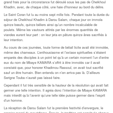
grand frais pour la circonstance fut déroulé sous les pas de Cheikhoul
Khadim, avec, de chaque côté, une haie d’honneur au bord du délire.
Le Saint Coran fut lu au moins sept mille fois. Pendant toute la durée du
séjour de Cheikhoul Khadim à Darou Salam, chaque jour on immola
quinze bœufs, quinze béliers ainsi qu’un nombre incalculable de
poulets. Même les vautours attirés par les énormes quantités de
viandes eurent leur part : on leur jeta en pâture quinze ânes sacrifiés à
leur intention.
Au cours de ces journées, toute forme de bétail licite avait été immolée,
même des chameaux. L’enthousiasme et l’extase spirituelles s’étaient
emparés des disciples à un point tel qu’à un certain moment l’un d’entre
eux du nom de Mbaye KAMARA s’offrit à être immolés car il avait
constaté que, pour honorer Khadimou Rassoul, on avait tout sacrifié
sauf un être humain. Bien entendu on n’en arriva pas là. D’ailleurs
Serigne Touba n’aurait pas laissé faire.
Cependant il fut très sensible de la hauteur de la résolution qui avait fait
germer une telle intention. Il agréa donc l’intention de Mbaye KAMARA
mais interdit qu’à l’avenir qu’une telle idée puisse germer dans l’esprit
d’un homme.
La réception de Darou Salam fut la première festivité d’envergure, le
premier magal du mouridisme. Depuis, la tradition est perpétuée chaque