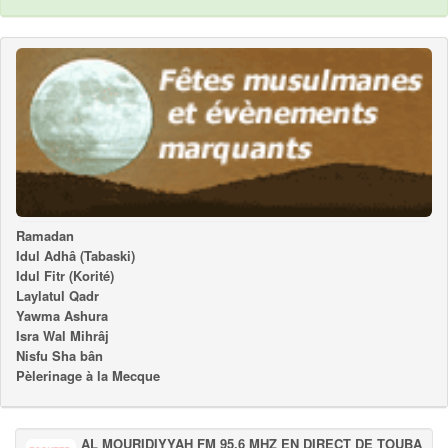
Ramadan
Idul Adhâ (Tabaski)
Idul Fitr (Korité)
Laylatul Qadr
Yawma Ashura
Isra Wal Mihrâj
Nisfu Sha bân
Pèlerinage à la Mecque
AL MOURIDIYYAH FM 95.6 MHZ EN DIRECT DE TOUBA