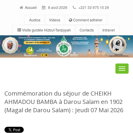
Accueil
8 août 2026
+221 33 975 10 29
Audios
Videos
Comment adhérer
Visite guidée Hizbut-Tarqiyyah
Contacts
Intranet
Toggle
naviga
Commémoration du séjour de CHEIKH
AHMADOU BAMBA à Darou Salam en 1902
(Magal de Darou Salam) : Jeudi 07 Mai 2026