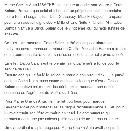
Mame Cheikh Anta MBACKE alla ensuite attendre son Maître à Darou
Salam. Pendant que celui-ci effectuait un périple qui allait le conduire
tour à tour à Louga, à Baridiam, Sanoussy, Mbacké Kajoor, Il préparait
pour lui un accueil digne des « Mille et Une Nuits ». Cheikh Ahmadou
Bamba n’arriva à Darou Salam que le vingtième jour du mois lunaire de
shawwal.
Ce n’est pas hasard si Darou Salam a été choisi pour abriter les
festivités devant marquer le retour de Cheikh Ahmadou Bamba à la tête
de sa communauté, une fois sa mission divine accomplie avec succès.
En effet, Darou Salam est le premier sanctuaire qu’il a fondé pour le
service de Dieu.
Ensuite dès qu’il a foulé le sol de la patrie à son retour d’exil, il a puisé
dans le Coran l’inspiration divine qui lui a indiqué que c’est à Darou
Salam que devaient se tenir les cérémonies marquant son retour
couronné de l’agrément du Maître du Trône.
Pour Mame Cheikh Anta, rien ne fut trop beau pour marquer
l’événement et pour matérialiser sa propre reconnaissance à Dieu pour
lui avoir rendu son frère et maître spirituel. La communauté qui
retrouvait dans une joie indescriptible son guide ne fut pas en reste.
Un extraordinaire tapis rouge que Mame Cheikh Anta avait acquis à