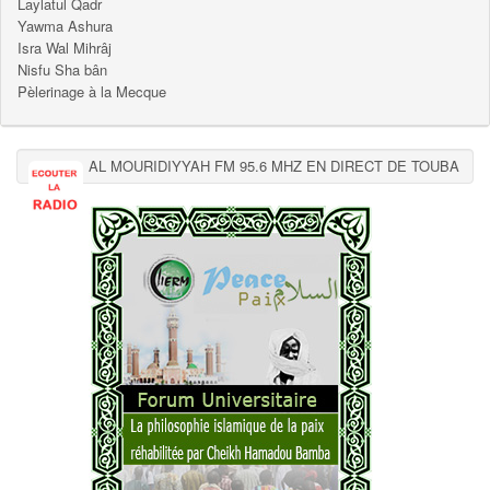
Laylatul Qadr
Yawma Ashura
Isra Wal Mihrâj
Nisfu Sha bân
Pèlerinage à la Mecque
AL MOURIDIYYAH FM 95.6 MHZ EN DIRECT DE TOUBA