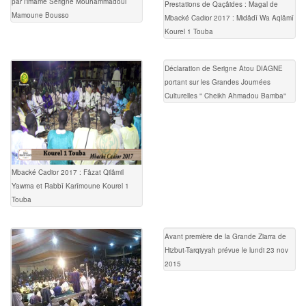
par l’imame Serigne Mouhammadoul
Prestations de Qaçâides : Magal de
Mamoune Bousso
Mbacké Cadior 2017 : Midâdî Wa Aqlâmî
Kourel 1 Touba
Déclaration de Serigne Atou DIAGNE
portant sur les Grandes Journées
Culturelles " Cheikh Ahmadou Bamba"
Mbacké Cadior 2017 : Fâzat Qilâmil
Yawma et Rabbî Karîmoune Kourel 1
Touba
Avant première de la Grande Ziarra de
Hizbut-Tarqiyyah prévue le lundi 23 nov
2015