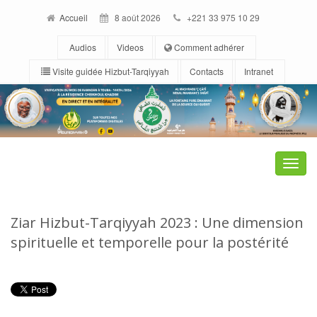
Accueil
8 août 2026
+221 33 975 10 29
Audios
Videos
Comment adhérer
Visite guidée Hizbut-Tarqiyyah
Contacts
Intranet
Toggle
naviga
Ziar Hizbut-Tarqiyyah 2023 : Une dimension
spirituelle et temporelle pour la postérité