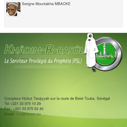
Serigne Mountakha MBACKE
Complexe Hizbut Tarqiyyah sur la route de Belel Touba, Sénégal
Tel +221 33 975 10 29
Fax: +221 33 975 52 40
Email:
info@htcom.sn