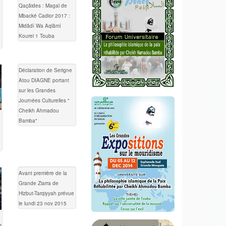
Qaçâides : Magal de
Mbacké Cadior 2017 :
Midâdî Wa Aqlâmî
Kourel 1 Touba
Déclaration de Serigne
Atou DIAGNE portant
sur les Grandes
Journées Culturelles "
Cheikh Ahmadou
Bamba"
Avant première de la
Grande Ziarra de
Hizbut-Tarqiyyah prévue
le lundi 23 nov 2015
t