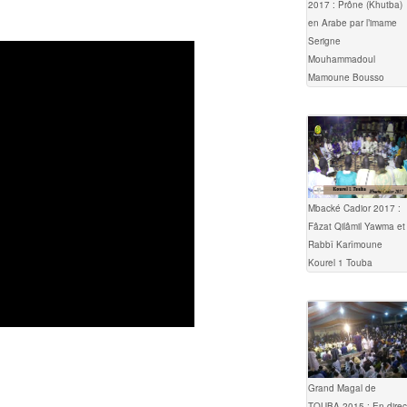
2017 : Prône (Khutba)
en Arabe par l’imame
Serigne
Mouhammadoul
Mamoune Bousso
Mbacké Cadior 2017 :
Fâzat Qilâmil Yawma et
Rabbî Karîmoune
Kourel 1 Touba
Grand Magal de
TOUBA 2015 : En direc