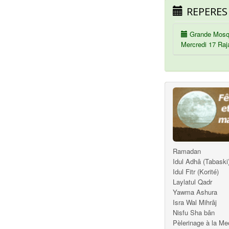
REPERES
Grande Mosq
Mercredi 17 Raj
Ramadan
Idul Adhâ (Tabaski
Idul Fitr (Korité)
Laylatul Qadr
Yawma Ashura
Isra Wal Mihrâj
Nisfu Sha bân
Pèlerinage à la M