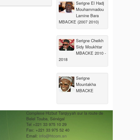
Serigne El Hadj
Mouhammadou
Lamine Bara
MBACKE (2007 2010)
Serigne Cheikh
Sidy Moukhtar
MBACKE 2010 -
2018
Serigne
Mountakha
MBACKE
Complexe Hizbut Tarqiyyah sur la route de
Belel Touba, Sénégal
Tel +221 33 975 10 29
Fax: +221 33 975 52 40
Email:
info@htcom.sn