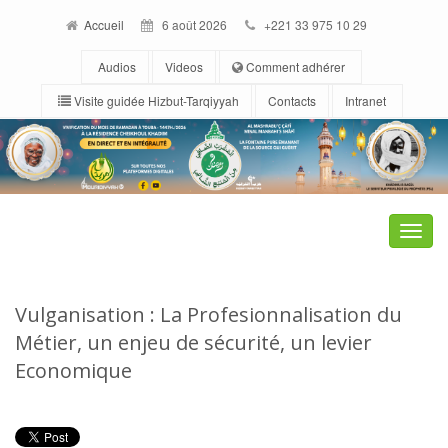
Accueil
6 août 2026
+221 33 975 10 29
Audios
Videos
Comment adhérer
Visite guidée Hizbut-Tarqiyyah
Contacts
Intranet
Toggle
naviga
Vulganisation : La Profesionnalisation du
Métier, un enjeu de sécurité, un levier
Economique