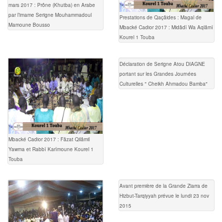
mars 2017 : Prône (Khutba) en Arabe
par l’imame Serigne Mouhammadoul
Prestations de Qaçâides : Magal de
Mamoune Bousso
Mbacké Cadior 2017 : Midâdî Wa Aqlâmî
Kourel 1 Touba
Déclaration de Serigne Atou DIAGNE
portant sur les Grandes Journées
Culturelles " Cheikh Ahmadou Bamba"
Mbacké Cadior 2017 : Fâzat Qilâmil
Yawma et Rabbî Karîmoune Kourel 1
Touba
Avant première de la Grande Ziarra de
Hizbut-Tarqiyyah prévue le lundi 23 nov
2015