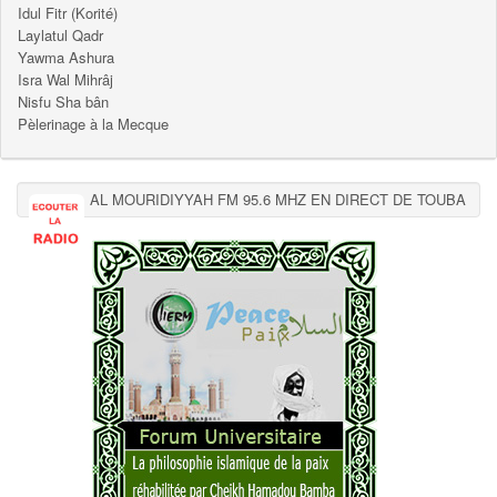
Idul Fitr (Korité)
Laylatul Qadr
Yawma Ashura
Isra Wal Mihrâj
Nisfu Sha bân
Pèlerinage à la Mecque
AL MOURIDIYYAH FM 95.6 MHZ EN DIRECT DE TOUBA