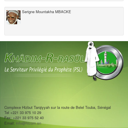
Serigne Mountakha MBACKE
Complexe Hizbut Tarqiyyah sur la route de Belel Touba, Sénégal
Tel +221 33 975 10 29
Fax: +221 33 975 52 40
Email:
info@htcom.sn