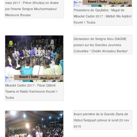
mars 2017 : Prône (Khutba) en Arabe
par l’imame Serigne Mouhammadoul
Prestations de Qaçâides : Magal de
Mamoune Bousso
Mbacké Cadior 2017 : Midâdî Wa Aqlâmî
Kourel 1 Touba
Déclaration de Serigne Atou DIAGNE
portant sur les Grandes Journées
Culturelles " Cheikh Ahmadou Bamba"
Mbacké Cadior 2017 : Fâzat Qilâmil
Yawma et Rabbî Karîmoune Kourel 1
Touba
Avant première de la Grande Ziarra de
Hizbut-Tarqiyyah prévue le lundi 23 nov
2015