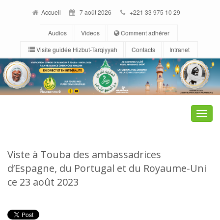
Accueil
7 août 2026
+221 33 975 10 29
Audios
Videos
Comment adhérer
Visite guidée Hizbut-Tarqiyyah
Contacts
Intranet
Toggle
naviga
Viste à Touba des ambassadrices
d’Espagne, du Portugal et du Royaume-Uni
ce 23 août 2023