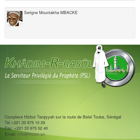
Serigne Mountakha MBACKE
Complexe Hizbut Tarqiyyah sur la route de Belel Touba, Sénégal
Tel +221 33 975 10 29
Fax: +221 33 975 52 40
Email:
info@htcom.sn