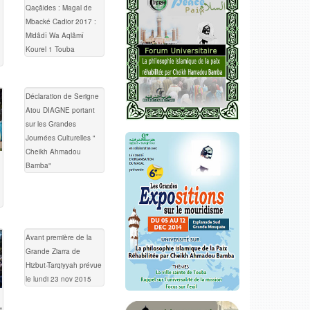
Qaçâides : Magal de
Mbacké Cadior 2017 :
Midâdî Wa Aqlâmî
Kourel 1 Touba
Déclaration de Serigne
Atou DIAGNE portant
sur les Grandes
Journées Culturelles "
Cheikh Ahmadou
Bamba"
Avant première de la
Grande Ziarra de
Hizbut-Tarqiyyah prévue
le lundi 23 nov 2015
t