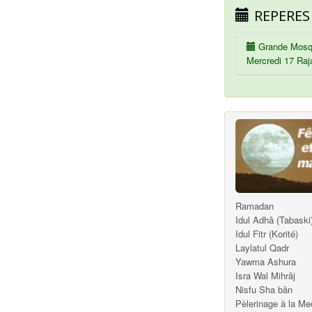
REPERES
Grande Mosq
Mercredi 17 Raj
Ramadan
Idul Adhâ (Tabaski
Idul Fitr (Korité)
Laylatul Qadr
Yawma Ashura
Isra Wal Mihrâj
Nisfu Sha bân
Pèlerinage à la M