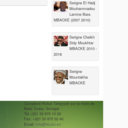
Serigne El Hadj
Mouhammadou
Lamine Bara
MBACKE (2007 2010)
Serigne Cheikh
Sidy Moukhtar
MBACKE 2010 -
2018
Serigne
Mountakha
MBACKE
Complexe Hizbut Tarqiyyah sur la route de
Belel Touba, Sénégal
Tel +221 33 975 10 29
Fax: +221 33 975 52 40
Email:
info@htcom.sn