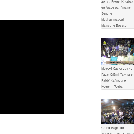
2017 : Prône (Khutba)
en Arabe par l’imame
Serigne
Mouhammadoul
Mamoune Bousso
Mbacké Cadior 2017 :
Fâzat Qilâmil Yawma et
Rabbî Karîmoune
Kourel 1 Touba
Grand Magal de
TOUBA 2015 : En direc