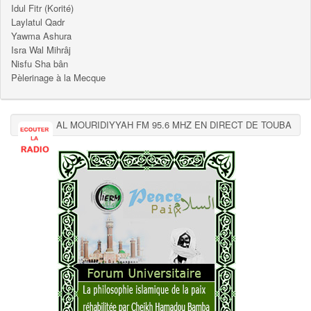
Idul Fitr (Korité)
Laylatul Qadr
Yawma Ashura
Isra Wal Mihrâj
Nisfu Sha bân
Pèlerinage à la Mecque
AL MOURIDIYYAH FM 95.6 MHZ EN DIRECT DE TOUBA