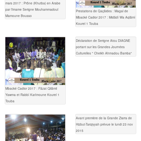
mars 2017 : Prône (Khutba) en Arabe
par l’imame Serigne Mouhammadoul
Prestations de Qaçâides : Magal de
Mamoune Bousso
Mbacké Cadior 2017 : Midâdî Wa Aqlâmî
Kourel 1 Touba
Déclaration de Serigne Atou DIAGNE
portant sur les Grandes Journées
Culturelles " Cheikh Ahmadou Bamba"
Mbacké Cadior 2017 : Fâzat Qilâmil
Yawma et Rabbî Karîmoune Kourel 1
Touba
Avant première de la Grande Ziarra de
Hizbut-Tarqiyyah prévue le lundi 23 nov
2015