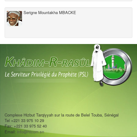
Serigne Mountakha MBACKE
Complexe Hizbut Tarqiyyah sur la route de Belel Touba, Sénégal
Tel +221 33 975 10 29
Fax: +221 33 975 52 40
Email:
info@htcom.sn