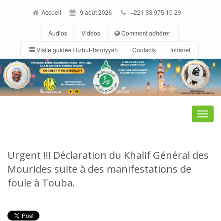
Accueil
9 août 2026
+221 33 975 10 29
Audios
Videos
Comment adhérer
Visite guidée Hizbut-Tarqiyyah
Contacts
Intranet
Toggle
naviga
Urgent !!! Déclaration du Khalif Général des
Mourides suite à des manifestations de
foule à Touba.