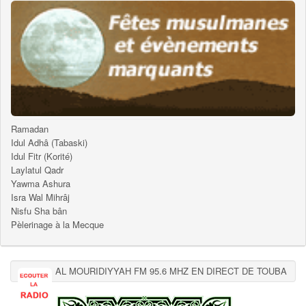
Ramadan
Idul Adhâ (Tabaski)
Idul Fitr (Korité)
Laylatul Qadr
Yawma Ashura
Isra Wal Mihrâj
Nisfu Sha bân
Pèlerinage à la Mecque
AL MOURIDIYYAH FM 95.6 MHZ EN DIRECT DE TOUBA