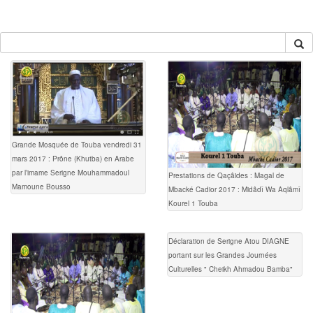
Grande Mosquée de Touba vendredi 31
mars 2017 : Prône (Khutba) en Arabe
par l’imame Serigne Mouhammadoul
Prestations de Qaçâides : Magal de
Mamoune Bousso
Mbacké Cadior 2017 : Midâdî Wa Aqlâmî
Kourel 1 Touba
Déclaration de Serigne Atou DIAGNE
portant sur les Grandes Journées
Culturelles " Cheikh Ahmadou Bamba"