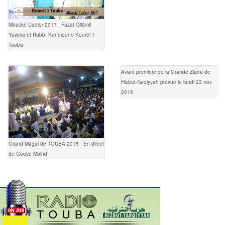
Mbacké Cadior 2017 : Fâzat Qilâmil
Yawma et Rabbî Karîmoune Kourel 1
Touba
Avant première de la Grande Ziarra de
Hizbut-Tarqiyyah prévue le lundi 23 nov
2015
Grand Magal de TOUBA 2015 : En direct
de Gouye Mbind