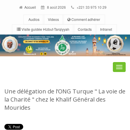
Accueil
8 août 2026
+221 33 975 10 29
Audios
Videos
Comment adhérer
Visite guidée Hizbut-Tarqiyyah
Contacts
Intranet
Toggle
naviga
Une délégation de l’ONG Turque " La voie de
la Charité " chez le Khalif Général des
Mourides