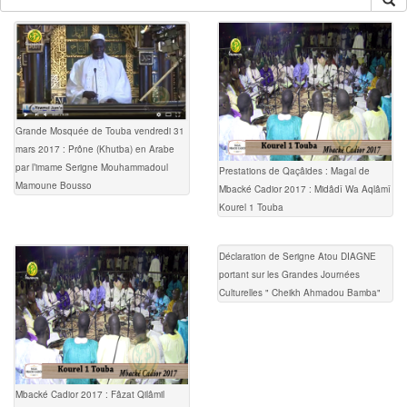
Grande Mosquée de Touba vendredi 31
mars 2017 : Prône (Khutba) en Arabe
par l’imame Serigne Mouhammadoul
Prestations de Qaçâides : Magal de
Mamoune Bousso
Mbacké Cadior 2017 : Midâdî Wa Aqlâmî
Kourel 1 Touba
Déclaration de Serigne Atou DIAGNE
portant sur les Grandes Journées
Culturelles " Cheikh Ahmadou Bamba"
Mbacké Cadior 2017 : Fâzat Qilâmil