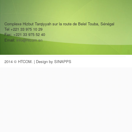
Complexe Hizbut Tarqiyyah sur la route de Belel Touba, Sénégal
Tel +221 33 975 10 29
Fax: +221 33 975 52 40
Email:
info@htcom.sn
2014 © HTCOM.
| Design by SINAPPS