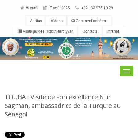
Accueil
7 août 2026
+221 33 975 10 29
Audios
Videos
Comment adhérer
Visite guidée Hizbut-Tarqiyyah
Contacts
Intranet
Toggle
naviga
TOUBA : Visite de son excellence Nur
Sagman, ambassadrice de la Turquie au
Sénégal