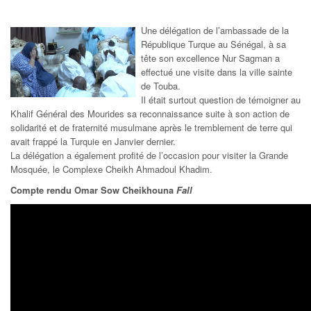
Une délégation de l’ambassade de la
République Turque au Sénégal, à sa
tête son excellence Nur Sagman a
effectué une visite dans la ville sainte
de Touba.
Il était surtout question de témoigner au
Khalif Général des Mourides sa reconnaissance suite à son action de
solidarité et de fraternité musulmane après le tremblement de terre qui
avait frappé la Turquie en Janvier dernier.
La délégation a également profité de l’occasion pour visiter la Grande
Mosquée, le Complexe Cheikh Ahmadoul Khadim.
Compte rendu Omar Sow Cheikhouna
Fall