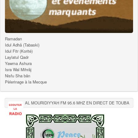
Ramadan
Idul Adhâ (Tabaski)
Idul Fitr (Korité)
Laylatul Qadr
Yawma Ashura
Isra Wal Mihrâj
Nisfu Sha bân
Pèlerinage à la Mecque
AL MOURIDIYYAH FM 95.6 MHZ EN DIRECT DE TOUBA