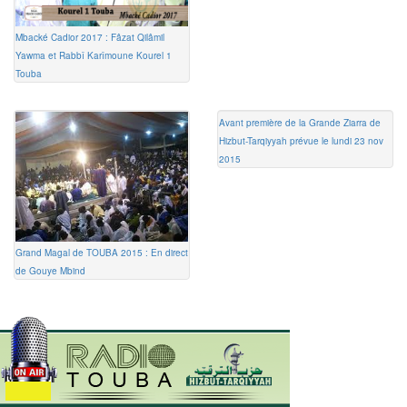
Mbacké Cadior 2017 : Fâzat Qilâmil
Yawma et Rabbî Karîmoune Kourel 1
Touba
Avant première de la Grande Ziarra de
Hizbut-Tarqiyyah prévue le lundi 23 nov
2015
Grand Magal de TOUBA 2015 : En direct
de Gouye Mbind