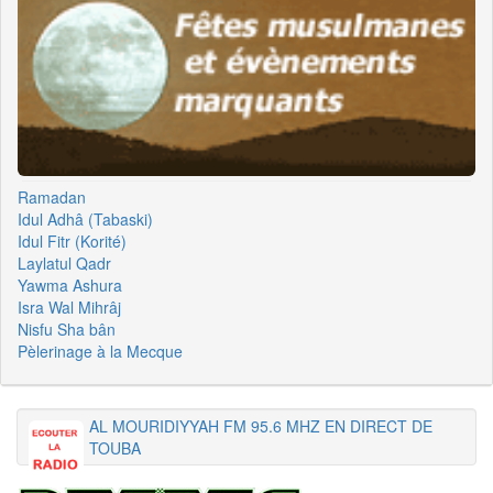
Ramadan
Idul Adhâ (Tabaski)
Idul Fitr (Korité)
Laylatul Qadr
Yawma Ashura
Isra Wal Mihrâj
Nisfu Sha bân
Pèlerinage à la Mecque
AL MOURIDIYYAH FM 95.6 MHZ EN DIRECT DE
TOUBA