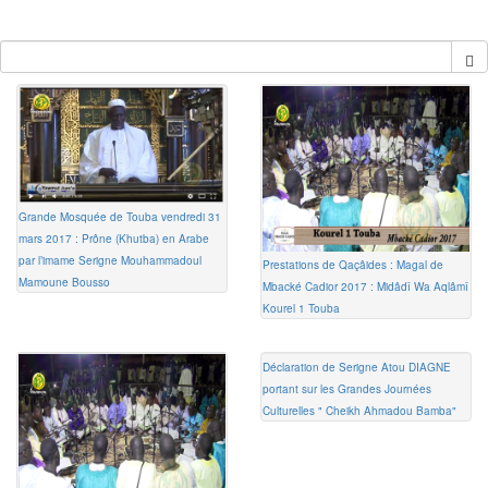
Grande Mosquée de Touba vendredi 31
mars 2017 : Prône (Khutba) en Arabe
par l’imame Serigne Mouhammadoul
Prestations de Qaçâides : Magal de
Mamoune Bousso
Mbacké Cadior 2017 : Midâdî Wa Aqlâmî
Kourel 1 Touba
Déclaration de Serigne Atou DIAGNE
portant sur les Grandes Journées
Culturelles " Cheikh Ahmadou Bamba"