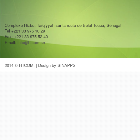
Complexe Hizbut Tarqiyyah sur la route de Belel Touba, Sénégal
Tel +221 33 975 10 29
Fax: +221 33 975 52 40
Email:
info@htcom.sn
2014 © HTCOM.
| Design by SINAPPS