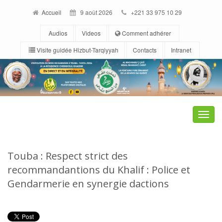
Accueil
9 août 2026
+221 33 975 10 29
Audios
Videos
Comment adhérer
Visite guidée Hizbut-Tarqiyyah
Contacts
Intranet
Toggle
naviga
Touba : Respect strict des
recommandantions du Khalif : Police et
Gendarmerie en synergie dactions