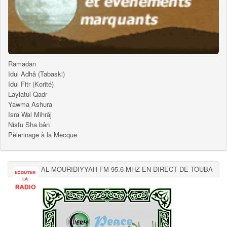
Ramadan
Idul Adhâ (Tabaski)
Idul Fitr (Korité)
Laylatul Qadr
Yawma Ashura
Isra Wal Mihrâj
Nisfu Sha bân
Pèlerinage à la Mecque
AL MOURIDIYYAH FM 95.6 MHZ EN DIRECT DE TOUBA