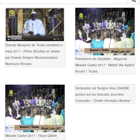
Grande Mosquée de Touba vendredi 31
mars 2017 : Prône (Khutba) en Arabe
par l’imame Serigne Mouhammadoul
Prestations de Qaçâides : Magal de
Mamoune Bousso
Mbacké Cadior 2017 : Midâdî Wa Aqlâmî
Kourel 1 Touba
Déclaration de Serigne Atou DIAGNE
portant sur les Grandes Journées
Culturelles " Cheikh Ahmadou Bamba"
Mbacké Cadior 2017 : Fâzat Qilâmil