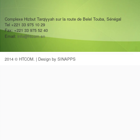
Complexe Hizbut Tarqiyyah sur la route de Belel Touba, Sénégal
Tel +221 33 975 10 29
Fax: +221 33 975 52 40
Email:
info@htcom.sn
2014 © HTCOM.
| Design by SINAPPS