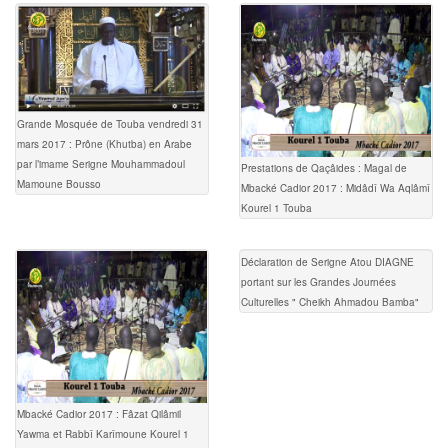
Grande Mosquée de Touba vendredi 31
mars 2017 : Prône (Khutba) en Arabe
par l’imame Serigne Mouhammadoul
Prestations de Qaçâides : Magal de
Mamoune Bousso
Mbacké Cadior 2017 : Midâdî Wa Aqlâmî
Kourel 1 Touba
Déclaration de Serigne Atou DIAGNE
portant sur les Grandes Journées
Culturelles " Cheikh Ahmadou Bamba"
Mbacké Cadior 2017 : Fâzat Qilâmil
Yawma et Rabbî Karîmoune Kourel 1