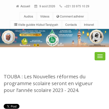
Accueil
9 août 2026
+221 33 975 10 29
Audios
Videos
Comment adhérer
Visite guidée Hizbut-Tarqiyyah
Contacts
Intranet
Toggle
naviga
TOUBA : Les Nouvelles réformes du
programme scolaire seront en vigueur
pour l’année scolaire 2023 - 2024.