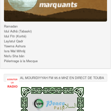
Ramadan
Idul Adhâ (Tabaski)
Idul Fitr (Korité)
Laylatul Qadr
Yawma Ashura
Isra Wal Mihrâj
Nisfu Sha bân
Pèlerinage à la Mecque
AL MOURIDIYYAH FM 95.6 MHZ EN DIRECT DE TOUBA