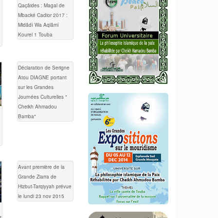
Qaçâides : Magal de
Mbacké Cadior 2017 :
Midâdî Wa Aqlâmî
Kourel 1 Touba
Déclaration de Serigne
Atou DIAGNE portant
sur les Grandes
Journées Culturelles "
Cheikh Ahmadou
Bamba"
Avant première de la
Grande Ziarra de
Hizbut-Tarqiyyah prévue
le lundi 23 nov 2015
t