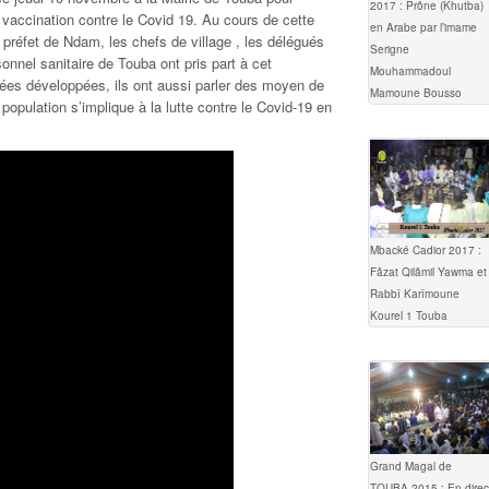
2017 : Prône (Khutba)
a vaccination contre le Covid 19. Au cours de cette
en Arabe par l’imame
s préfet de Ndam, les chefs de village , les délégués
Serigne
sonnel sanitaire de Touba ont pris part à cet
Mouhammadoul
ées développées, ils ont aussi parler des moyen de
Mamoune Bousso
opulation s’implique à la lutte contre le Covid-19 en
Mbacké Cadior 2017 :
Fâzat Qilâmil Yawma et
Rabbî Karîmoune
Kourel 1 Touba
Grand Magal de
TOUBA 2015 : En direc