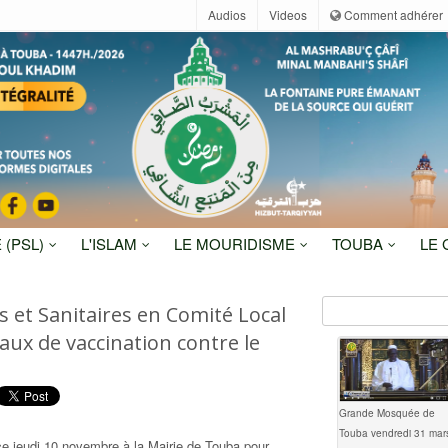
Audios
Videos
Comment adhérer
 (PSL)
L'ISLAM
LE MOURIDISME
TOUBA
LE
s et Sanitaires en Comité Local
ux de vaccination contre le
Grande Mosquée de
Touba vendredi 31 mar
ce jeudi 10 novembre à la Mairie de Touba pour