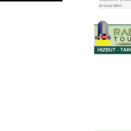
de Gouye Mbind