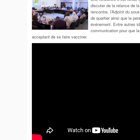
discuter de la relance de l
rencontre, l’Adjoint du sou
de quartier ainsi que le per
événement. Entre autres id
communication pour que la p
acceptant de se faire vacciner.