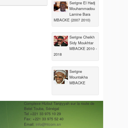
Serigne El Hadj
Mouhammadou
Lamine Bara
MBACKE (2007 2010)
Serigne Cheikh
Sidy Moukhtar
MBACKE 2010 -
2018
Serigne
Mountakha
MBACKE
Complexe Hizbut Tarqiyyah sur la route de
Belel Touba, Sénégal
Tel +221 33 975 10 29
Fax: +221 33 975 52 40
Email:
info@htcom.sn