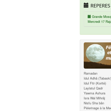
REPERES
Grande Mosq
Mercredi 17 Raj
Ramadan
Idul Adhâ (Tabaski
Idul Fitr (Korité)
Laylatul Qadr
Yawma Ashura
Isra Wal Mihrâj
Nisfu Sha bân
Pèlerinage à la M