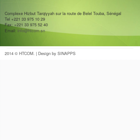
Complexe Hizbut Tarqiyyah sur la route de Belel Touba, Sénégal
Tel +221 33 975 10 29
Fax: +221 33 975 52 40
Email:
info@htcom.sn
2014 © HTCOM.
| Design by SINAPPS