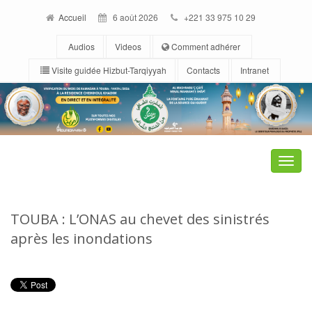
Accueil
6 août 2026
+221 33 975 10 29
Audios
Videos
Comment adhérer
Visite guidée Hizbut-Tarqiyyah
Contacts
Intranet
Toggle
naviga
TOUBA : L’ONAS au chevet des sinistrés
après les inondations