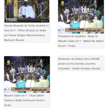
Grande Mosquée de Touba vendredi 31
mars 2017 : Prône (Khutba) en Arabe
par l’imame Serigne Mouhammadoul
Prestations de Qaçâides : Magal de
Mamoune Bousso
Mbacké Cadior 2017 : Midâdî Wa Aqlâmî
Kourel 1 Touba
Déclaration de Serigne Atou DIAGNE
portant sur les Grandes Journées
Culturelles " Cheikh Ahmadou Bamba"
Mbacké Cadior 2017 : Fâzat Qilâmil
Yawma et Rabbî Karîmoune Kourel 1
Touba