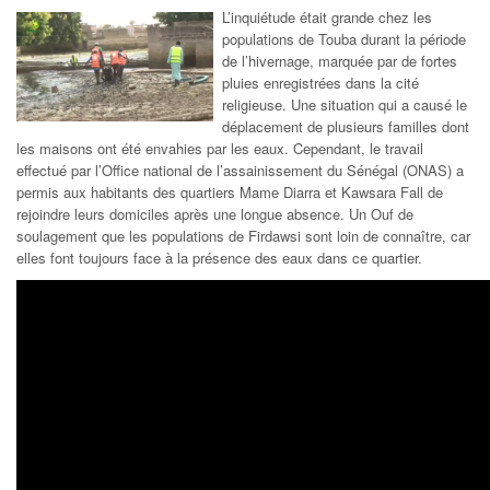
L’inquiétude était grande chez les
populations de Touba durant la période
de l’hivernage, marquée par de fortes
pluies enregistrées dans la cité
religieuse. Une situation qui a causé le
déplacement de plusieurs familles dont
les maisons ont été envahies par les eaux. Cependant, le travail
effectué par l’Office national de l’assainissement du Sénégal (ONAS) a
permis aux habitants des quartiers Mame Diarra et Kawsara Fall de
rejoindre leurs domiciles après une longue absence. Un Ouf de
soulagement que les populations de Firdawsi sont loin de connaître, car
elles font toujours face à la présence des eaux dans ce quartier.