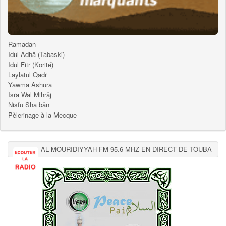
Ramadan
Idul Adhâ (Tabaski)
Idul Fitr (Korité)
Laylatul Qadr
Yawma Ashura
Isra Wal Mihrâj
Nisfu Sha bân
Pèlerinage à la Mecque
AL MOURIDIYYAH FM 95.6 MHZ EN DIRECT DE TOUBA