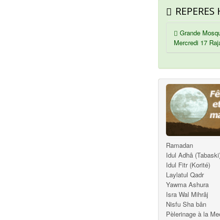
REPERES 
Grande Mosqu
Mercredi 17 Raj
Ramadan
Idul Adhâ (Tabaski
Idul Fitr (Korité)
Laylatul Qadr
Yawma Ashura
Isra Wal Mihrâj
Nisfu Sha bân
Pèlerinage à la M