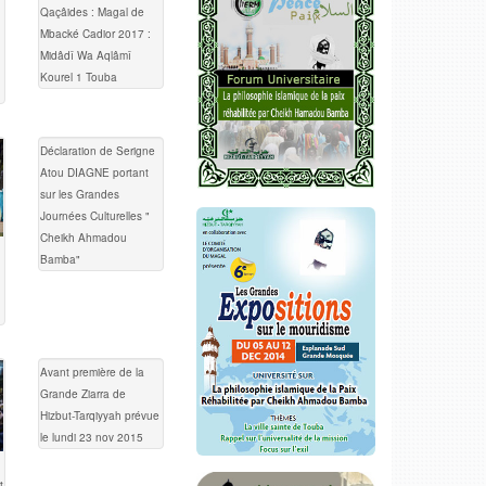
Qaçâides : Magal de
Mbacké Cadior 2017 :
Midâdî Wa Aqlâmî
Kourel 1 Touba
Déclaration de Serigne
Atou DIAGNE portant
sur les Grandes
Journées Culturelles "
Cheikh Ahmadou
Bamba"
Avant première de la
Grande Ziarra de
Hizbut-Tarqiyyah prévue
le lundi 23 nov 2015
t