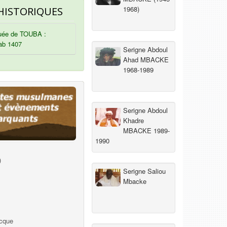
1968)
HISTORIQUES
ée de TOUBA :
ab 1407
Serigne Abdoul
Ahad MBACKE
1968-1989
Serigne Abdoul
Khadre
MBACKE 1989-
1990
)
Serigne Saliou
Mbacke
ecque