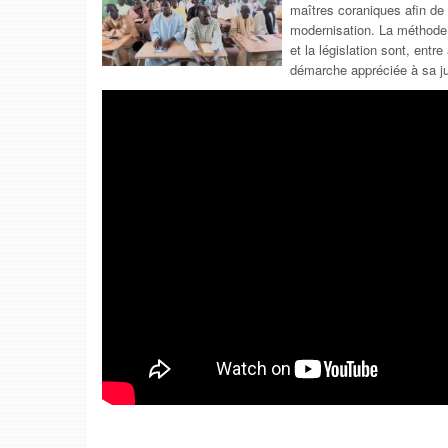
maîtres coraniques afin de f
modernisation. La méthode 
et la législation sont, ent
démarche appréciée à sa jus