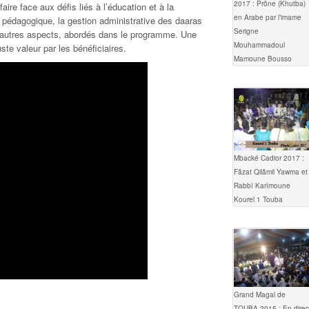
2017 : Prône (Khutba)
aire face aux défis liés à l’éducation et à la
en Arabe par l’imame
pédagogique, la gestion administrative des daaras
Serigne
re autres aspects, abordés dans le programme. Une
Mouhammadoul
te valeur par les bénéficiaires.
Mamoune Bousso
Mbacké Cadior 2017 :
Fâzat Qilâmil Yawma et
Rabbî Karîmoune
Kourel 1 Touba
Grand Magal de
TOUBA 2015 : En direc