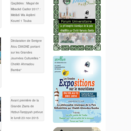
Qaçâides : Magal de
Mbacké Cadior 2017 :
Midâdî Wa Aqlâmî
Kourel 1 Touba
Déclaration de Serigne
Atou DIAGNE portant
sur les Grandes
Journées Culturelles "
Cheikh Ahmadou
Bamba"
Avant première de la
Grande Ziarra de
Hizbut-Tarqiyyah prévue
le lundi 23 nov 2015
t