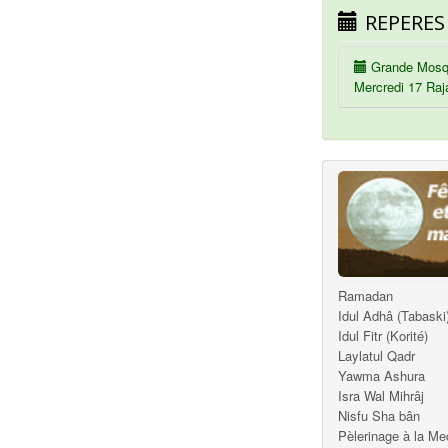
REPERES
Grande Mosq
Mercredi 17 Raj
Ramadan
Idul Adhâ (Tabaski
Idul Fitr (Korité)
Laylatul Qadr
Yawma Ashura
Isra Wal Mihrâj
Nisfu Sha bân
Pèlerinage à la M