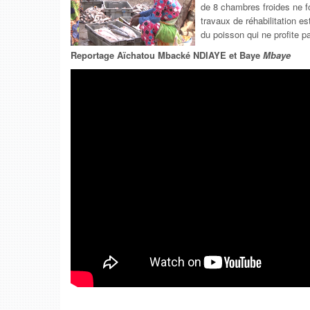
de 8 chambres froides ne fo
travaux de réhabilitation es
du poisson qui ne profite 
Reportage Aïchatou Mbacké NDIAYE et Baye
Mbaye