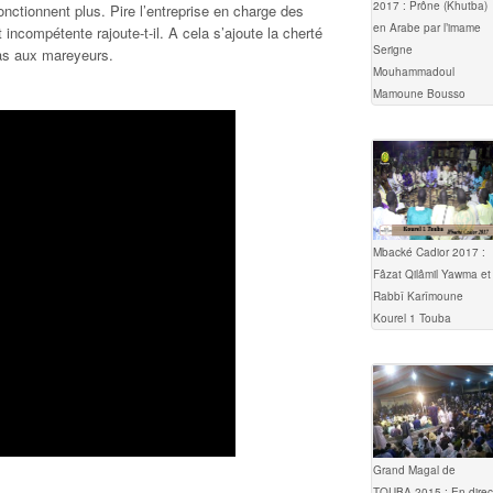
2017 : Prône (Khutba)
nctionnent plus. Pire l’entreprise en charge des
en Arabe par l’imame
t incompétente rajoute-t-il. A cela s’ajoute la cherté
Serigne
pas aux mareyeurs.
Mouhammadoul
Mamoune Bousso
Mbacké Cadior 2017 :
Fâzat Qilâmil Yawma et
Rabbî Karîmoune
Kourel 1 Touba
Grand Magal de
TOUBA 2015 : En direc