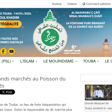
Audios
Videos
Comment adhérer
 (PSL)
L'ISLAM
LE MOURIDISME
TOUBA
LE
rands marchés au Poisson du
és
Grande Mosquée de
n de Touba, un lieu de forte fréquentation qui
Touba vendredi 31 mar
les maux. Selon le responsable du dit marché plus