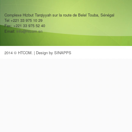
Complexe Hizbut Tarqiyyah sur la route de Belel Touba, Sénégal
Tel +221 33 975 10 29
Fax: +221 33 975 52 40
Email:
info@htcom.sn
2014 © HTCOM.
| Design by SINAPPS