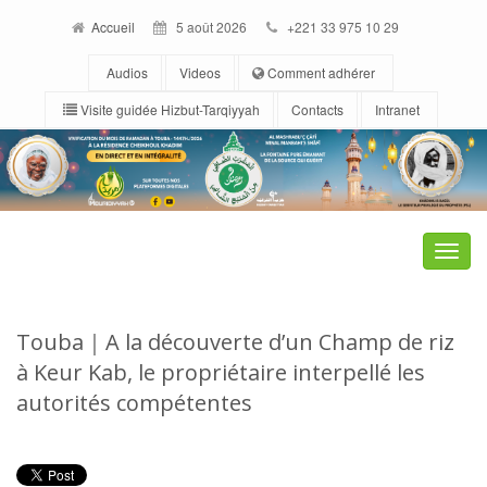
Accueil
5 août 2026
+221 33 975 10 29
Audios
Videos
Comment adhérer
Visite guidée Hizbut-Tarqiyyah
Contacts
Intranet
Toggle
naviga
Touba｜A la découverte d’un Champ de riz
à Keur Kab, le propriétaire interpellé les
autorités compétentes