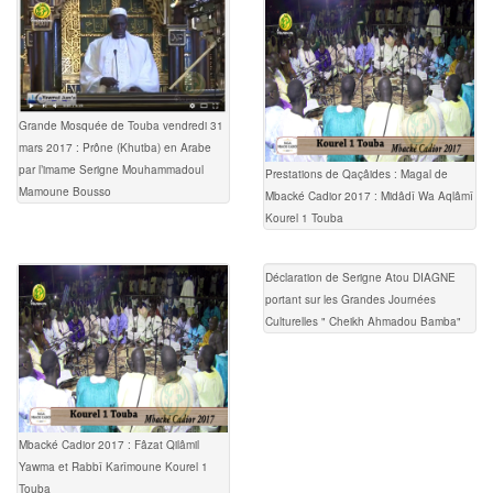
Grande Mosquée de Touba vendredi 31
mars 2017 : Prône (Khutba) en Arabe
par l’imame Serigne Mouhammadoul
Prestations de Qaçâides : Magal de
Mamoune Bousso
Mbacké Cadior 2017 : Midâdî Wa Aqlâmî
Kourel 1 Touba
Déclaration de Serigne Atou DIAGNE
portant sur les Grandes Journées
Culturelles " Cheikh Ahmadou Bamba"
Mbacké Cadior 2017 : Fâzat Qilâmil
Yawma et Rabbî Karîmoune Kourel 1
Touba