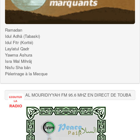
Ramadan
Idul Adhâ (Tabaski)
Idul Fitr (Korité)
Laylatul Qadr
Yawma Ashura
Isra Wal Mihrâj
Nisfu Sha bân
Pèlerinage à la Mecque
AL MOURIDIYYAH FM 95.6 MHZ EN DIRECT DE TOUBA