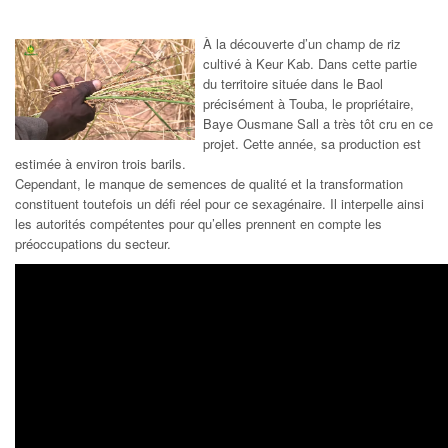
À la découverte d’un champ de riz
cultivé à Keur Kab. Dans cette partie
du territoire située dans le Baol
précisément à Touba, le propriétaire,
Baye Ousmane Sall a très tôt cru en ce
projet. Cette année, sa production est
estimée à environ trois barils.
Cependant, le manque de semences de qualité et la transformation
constituent toutefois un défi réel pour ce sexagénaire. Il interpelle ainsi
les autorités compétentes pour qu’elles prennent en compte les
préoccupations du secteur.