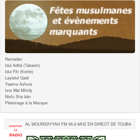
Ramadan
Idul Adhâ (Tabaski)
Idul Fitr (Korité)
Laylatul Qadr
Yawma Ashura
Isra Wal Mihrâj
Nisfu Sha bân
Pèlerinage à la Mecque
AL MOURIDIYYAH FM 95.6 MHZ EN DIRECT DE TOUBA