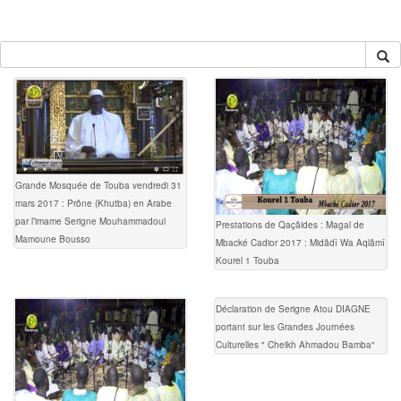
Grande Mosquée de Touba vendredi 31
mars 2017 : Prône (Khutba) en Arabe
par l’imame Serigne Mouhammadoul
Prestations de Qaçâides : Magal de
Mamoune Bousso
Mbacké Cadior 2017 : Midâdî Wa Aqlâmî
Kourel 1 Touba
Déclaration de Serigne Atou DIAGNE
portant sur les Grandes Journées
Culturelles " Cheikh Ahmadou Bamba"