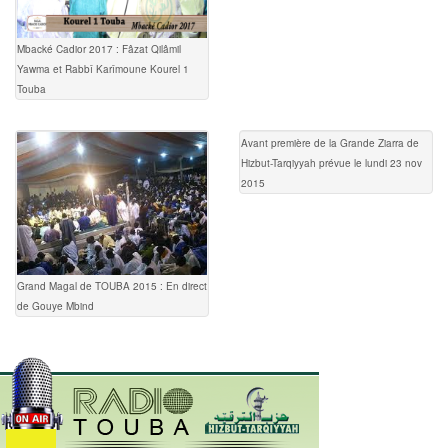
Mbacké Cadior 2017 : Fâzat Qilâmil
Yawma et Rabbî Karîmoune Kourel 1
Touba
Avant première de la Grande Ziarra de
Hizbut-Tarqiyyah prévue le lundi 23 nov
2015
Grand Magal de TOUBA 2015 : En direct
de Gouye Mbind