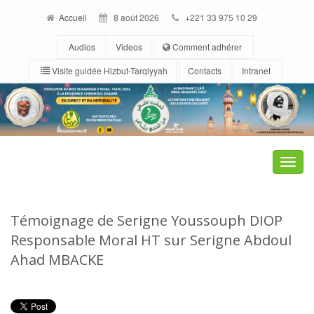
Accueil
8 août 2026
+221 33 975 10 29
Audios
Videos
Comment adhérer
Visite guidée Hizbut-Tarqiyyah
Contacts
Intranet
Toggle
naviga
Témoignage de Serigne Youssouph DIOP
Responsable Moral HT sur Serigne Abdoul
Ahad MBACKE