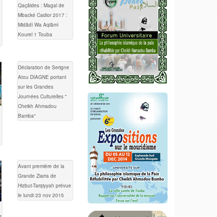
Qaçâides : Magal de
Mbacké Cadior 2017 :
Midâdî Wa Aqlâmî
Kourel 1 Touba
Déclaration de Serigne
Atou DIAGNE portant
sur les Grandes
Journées Culturelles "
Cheikh Ahmadou
Bamba"
Avant première de la
Grande Ziarra de
Hizbut-Tarqiyyah prévue
le lundi 23 nov 2015
t