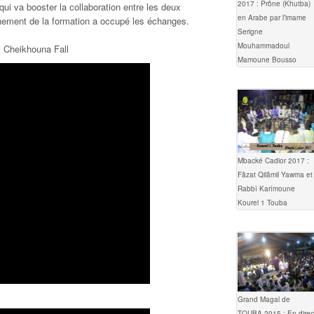
2017 : Prône (Khutba)
ui va booster la collaboration entre les deux
en Arabe par l’imame
nement de la formation a occupé les échanges.
Serigne
Mouhammadoul
 Cheikhouna Fall
Mamoune Bousso
Mbacké Cadior 2017 :
Fâzat Qilâmil Yawma et
Rabbî Karîmoune
Kourel 1 Touba
Grand Magal de
TOUBA 2015 : En direc