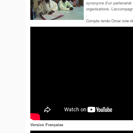
synonyme d’un partenariat q
organisations. L’accompag
.
Compte rendu Omar sow et
Version Française