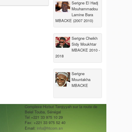
Serigne El Hadj
Mouhammadou
Lamine Bara
MBACKE (2007 2010)
Serigne Cheikh
Sidy Moukhtar
MBACKE 2010 -
2018
Serigne
Mountakha
MBACKE
Complexe Hizbut Tarqiyyah sur la route de
Belel Touba, Sénégal
Tel +221 33 975 10 29
Fax: +221 33 975 52 40
Email:
info@htcom.sn