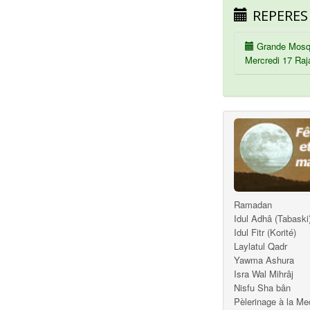
REPERES
Grande Mosq
Mercredi 17 Raj
Ramadan
Idul Adhâ (Tabaski
Idul Fitr (Korité)
Laylatul Qadr
Yawma Ashura
Isra Wal Mihrâj
Nisfu Sha bân
Pèlerinage à la M