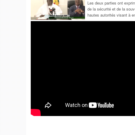
Les deux parties ont expri
de la sécurité et de la sou
hautes autorités visant à e