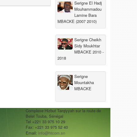
Serigne El Hadj
Mouhammadou
Lamine Bara
MBACKE (2007 2010)
Serigne Cheikh
Sidy Moukhtar
MBACKE 2010 -
2018
Serigne
Mountakha
MBACKE
Complexe Hizbut Tarqiyyah sur la route de
Belel Touba, Sénégal
Tel +221 33 975 10 29
Fax: +221 33 975 52 40
Email:
info@htcom.sn