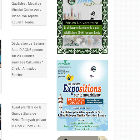
Qaçâides : Magal de
Mbacké Cadior 2017 :
Midâdî Wa Aqlâmî
Kourel 1 Touba
Déclaration de Serigne
Atou DIAGNE portant
sur les Grandes
Journées Culturelles "
Cheikh Ahmadou
Bamba"
Avant première de la
Grande Ziarra de
Hizbut-Tarqiyyah prévue
le lundi 23 nov 2015
t