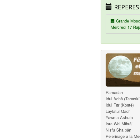
REPERES
Grande Mosq
Mercredi 17 Raj
Ramadan
Idul Adhâ (Tabaski
Idul Fitr (Korité)
Laylatul Qadr
Yawma Ashura
Isra Wal Mihrâj
Nisfu Sha bân
Pèlerinage à la M