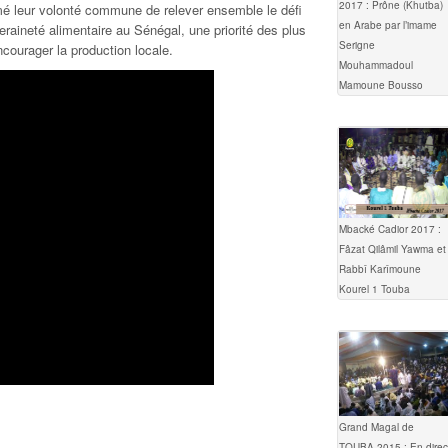
2017 : Prône (Khutba)
mé leur volonté commune de relever ensemble le défi
en Arabe par l’imame
veraineté alimentaire au Sénégal, une priorité des plus
Serigne
ncourager la production locale.
Mouhammadoul
Mamoune Bousso
Mbacké Cadior 2017 :
Fâzat Qilâmil Yawma et
Rabbî Karîmoune
Kourel 1 Touba
Grand Magal de
TOUBA 2015 : En direc