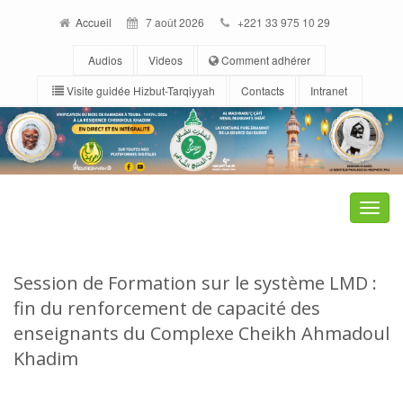
Accueil
7 août 2026
+221 33 975 10 29
Audios
Videos
Comment adhérer
Visite guidée Hizbut-Tarqiyyah
Contacts
Intranet
Toggle
naviga
Session de Formation sur le système LMD :
fin du renforcement de capacité des
enseignants du Complexe Cheikh Ahmadoul
Khadim