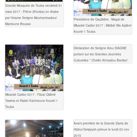
Grande Mosquée de Touba vendredi 31
mars 2017 : Prône (Khutba) en Arabe
par l’imame Serigne Mouhammadoul
Prestations de Qaçâides : Magal de
Mamoune Bousso
Mbacké Cadior 2017 : Midâdî Wa Aqlâmî
Kourel 1 Touba
Déclaration de Serigne Atou DIAGNE
portant sur les Grandes Journées
Culturelles " Cheikh Ahmadou Bamba"
Mbacké Cadior 2017 : Fâzat Qilâmil
Yawma et Rabbî Karîmoune Kourel 1
Touba
Avant première de la Grande Ziarra de
Hizbut-Tarqiyyah prévue le lundi 23 nov
2015