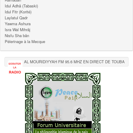
Idul Adhâ (Tabaski)
Idul Fitr (Korité)
Laylatul Qadr
Yawma Ashura
Isra Wal Mihrâj
Nisfu Sha bân
Pèlerinage à la Mecque
AL MOURIDIYYAH FM 95.6 MHZ EN DIRECT DE TOUBA