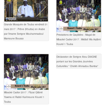
Grande Mosquée de Touba vendredi 31
mars 2017 : Prône (Khutba) en Arabe
par l’imame Serigne Mouhammadoul
Prestations de Qaçâides : Magal de
Mamoune Bousso
Mbacké Cadior 2017 : Midâdî Wa Aqlâmî
Kourel 1 Touba
Déclaration de Serigne Atou DIAGNE
portant sur les Grandes Journées
Culturelles " Cheikh Ahmadou Bamba"
Mbacké Cadior 2017 : Fâzat Qilâmil
Yawma et Rabbî Karîmoune Kourel 1
Touba