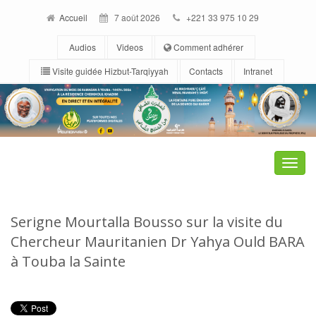
Accueil
7 août 2026
+221 33 975 10 29
Audios
Videos
Comment adhérer
Visite guidée Hizbut-Tarqiyyah
Contacts
Intranet
Toggle
naviga
Serigne Mourtalla Bousso sur la visite du
Chercheur Mauritanien Dr Yahya Ould BARA
à Touba la Sainte