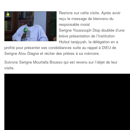
Restons sur cette visite. Après avoir
reçu le message de bienvenu du
responsable moral
Serigne Youssouph Diop doublée d’une
brève présentation de l’Institution
Hizbut tarqiyyah, la délégation en a
profité pour présenter ses condoléances suite au rappel à DIEU de
Serigne Atou Diagne et réciter des prières à sa mémoire.
Suivons Serigne Mourtalla Bousso qui est revenu sur l’objet de leur
visite.