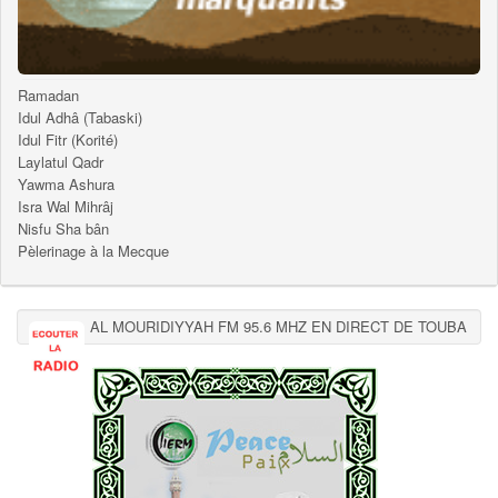
Ramadan
Idul Adhâ (Tabaski)
Idul Fitr (Korité)
Laylatul Qadr
Yawma Ashura
Isra Wal Mihrâj
Nisfu Sha bân
Pèlerinage à la Mecque
AL MOURIDIYYAH FM 95.6 MHZ EN DIRECT DE TOUBA