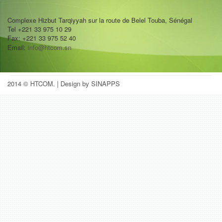
Complexe Hizbut Tarqiyyah sur la route de Belel Touba, Sénégal
Tel +221 33 975 10 29
Fax: +221 33 975 52 40
Email:
info@htcom.sn
2014 © HTCOM.
| Design by SINAPPS