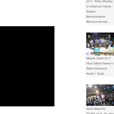
2017 : Prône (Khutba)
en Arabe par l’imame
Serigne
Mouhammadoul
Mamoune Bousso
Mbacké Cadior 2017 :
Fâzat Qilâmil Yawma et
Rabbî Karîmoune
Kourel 1 Touba
Grand Magal de
TOUBA 2015 : En direc