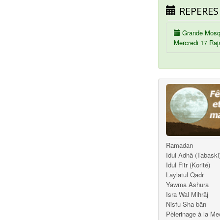
REPERES
Grande Mosq
Mercredi 17 Raj
Ramadan
Idul Adhâ (Tabaski
Idul Fitr (Korité)
Laylatul Qadr
Yawma Ashura
Isra Wal Mihrâj
Nisfu Sha bân
Pèlerinage à la M