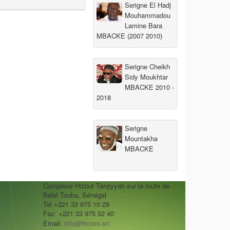
Serigne El Hadj
Mouhammadou
Lamine Bara
MBACKE (2007 2010)
Serigne Cheikh
Sidy Moukhtar
MBACKE 2010 -
2018
Serigne
Mountakha
MBACKE
Complexe Hizbut Tarqiyyah sur la route de
Belel Touba, Sénégal
Tel +221 33 975 10 29
Fax: +221 33 975 52 40
Email:
info@htcom.sn