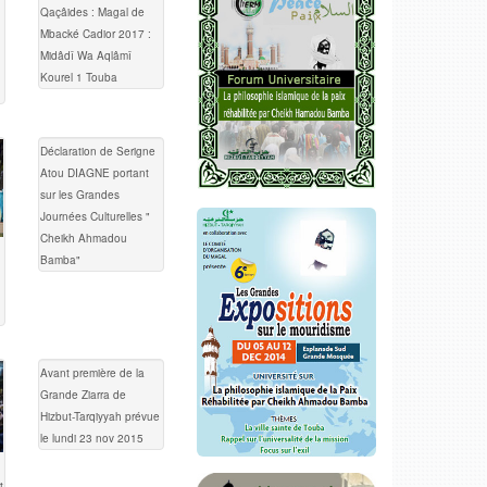
Qaçâides : Magal de
Mbacké Cadior 2017 :
Midâdî Wa Aqlâmî
Kourel 1 Touba
Déclaration de Serigne
Atou DIAGNE portant
sur les Grandes
Journées Culturelles "
Cheikh Ahmadou
Bamba"
Avant première de la
Grande Ziarra de
Hizbut-Tarqiyyah prévue
le lundi 23 nov 2015
t