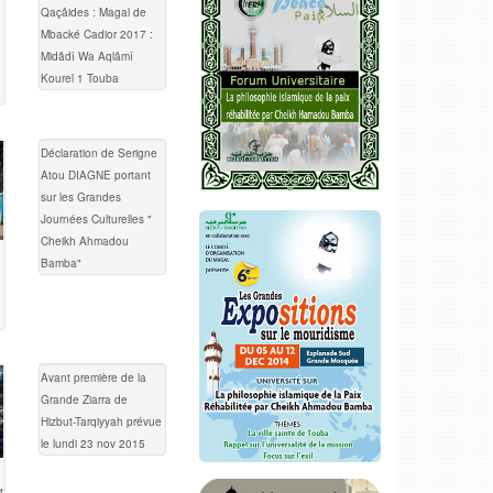
Qaçâides : Magal de
Mbacké Cadior 2017 :
Midâdî Wa Aqlâmî
Kourel 1 Touba
Déclaration de Serigne
Atou DIAGNE portant
sur les Grandes
Journées Culturelles "
Cheikh Ahmadou
Bamba"
Avant première de la
Grande Ziarra de
Hizbut-Tarqiyyah prévue
le lundi 23 nov 2015
t