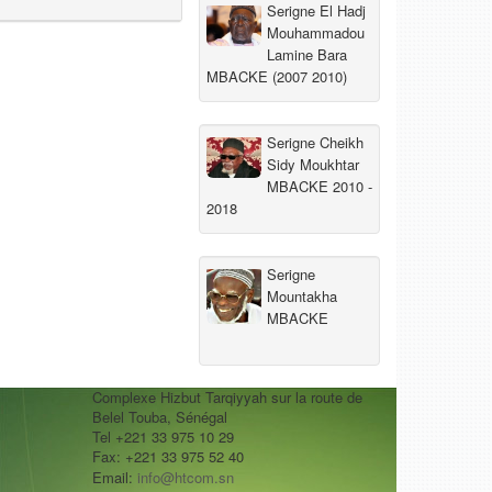
Serigne El Hadj
Mouhammadou
Lamine Bara
MBACKE (2007 2010)
Serigne Cheikh
Sidy Moukhtar
MBACKE 2010 -
2018
Serigne
Mountakha
MBACKE
Complexe Hizbut Tarqiyyah sur la route de
Belel Touba, Sénégal
Tel +221 33 975 10 29
Fax: +221 33 975 52 40
Email:
info@htcom.sn