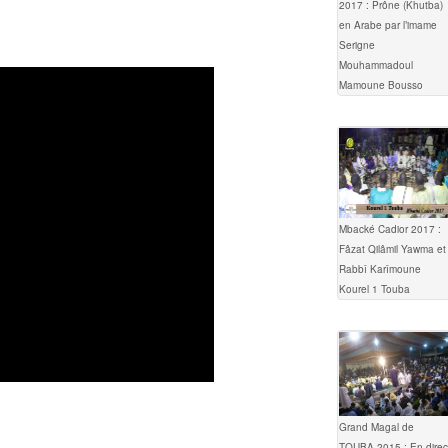
2017 : Prône (Khutba)
en Arabe par l’imame
Serigne
Mouhammadoul
Mamoune Bousso
Mbacké Cadior 2017 :
Fâzat Qilâmil Yawma et
Rabbî Karîmoune
Kourel 1 Touba
Grand Magal de
TOUBA 2015 : En direc