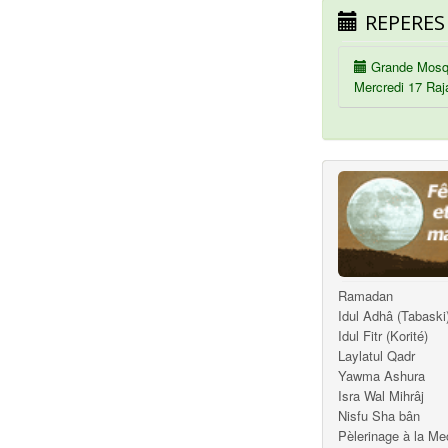
REPERES
Grande Mosq
Mercredi 17 Raj
Ramadan
Idul Adhâ (Tabaski
Idul Fitr (Korité)
Laylatul Qadr
Yawma Ashura
Isra Wal Mihrâj
Nisfu Sha bân
Pèlerinage à la M