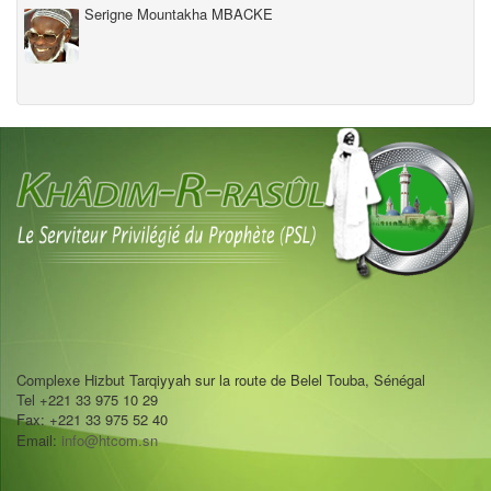
Serigne Mountakha MBACKE
Complexe Hizbut Tarqiyyah sur la route de Belel Touba, Sénégal
Tel +221 33 975 10 29
Fax: +221 33 975 52 40
Email:
info@htcom.sn