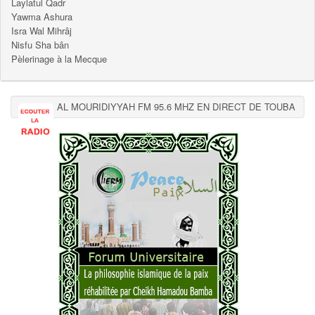
Laylatul Qadr
Yawma Ashura
Isra Wal Mihrâj
Nisfu Sha bân
Pèlerinage à la Mecque
AL MOURIDIYYAH FM 95.6 MHZ EN DIRECT DE TOUBA