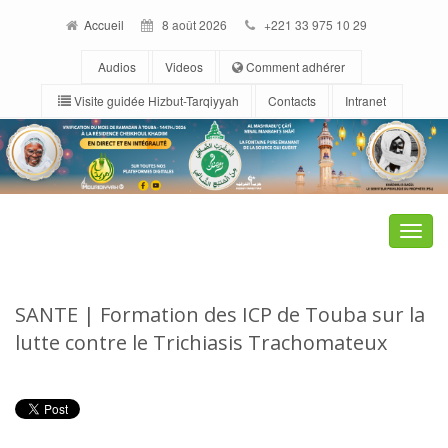
Accueil
8 août 2026
+221 33 975 10 29
Audios
Videos
Comment adhérer
Visite guidée Hizbut-Tarqiyyah
Contacts
Intranet
Toggle
naviga
SANTE | Formation des ICP de Touba sur la
lutte contre le Trichiasis Trachomateux