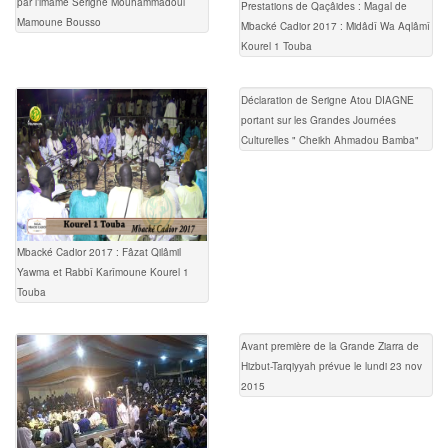
par l’imame Serigne Mouhammadoul
Prestations de Qaçâides : Magal de
Mamoune Bousso
Mbacké Cadior 2017 : Midâdî Wa Aqlâmî
Kourel 1 Touba
Déclaration de Serigne Atou DIAGNE
portant sur les Grandes Journées
Culturelles " Cheikh Ahmadou Bamba"
Mbacké Cadior 2017 : Fâzat Qilâmil
Yawma et Rabbî Karîmoune Kourel 1
Touba
Avant première de la Grande Ziarra de
Hizbut-Tarqiyyah prévue le lundi 23 nov
2015