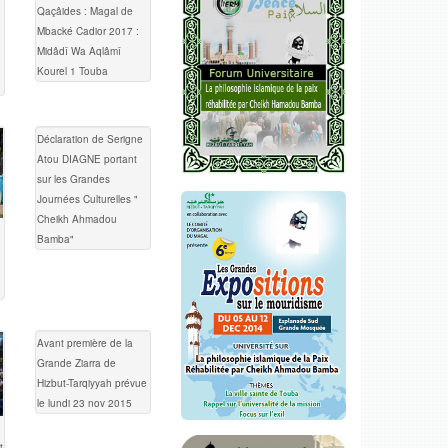
Qaçâides : Magal de
Mbacké Cadior 2017 :
Midâdî Wa Aqlâmî
Kourel 1 Touba
Déclaration de Serigne
Atou DIAGNE portant
sur les Grandes
Journées Culturelles "
Cheikh Ahmadou
Bamba"
Avant première de la
Grande Ziarra de
Hizbut-Tarqiyyah prévue
le lundi 23 nov 2015
t