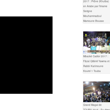
2017 : Prône (Khutba)
en Arabe par l’imame
Serigne
Mouhammadoul
Mamoune Bousso
Mbacké Cadior 2017 :
Fâzat Qilâmil Yawma et
Rabbî Karîmoune
Kourel 1 Touba
Grand Magal de
TOUBA 2015 : En direc