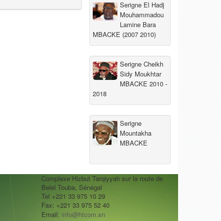
Serigne El Hadj
Mouhammadou
Lamine Bara
MBACKE (2007 2010)
Serigne Cheikh
Sidy Moukhtar
MBACKE 2010 -
2018
Serigne
Mountakha
MBACKE
Complexe Hizbut Tarqiyyah sur la route de
Belel Touba, Sénégal
Tel +221 33 975 10 29
Fax: +221 33 975 52 40
Email:
info@htcom.sn