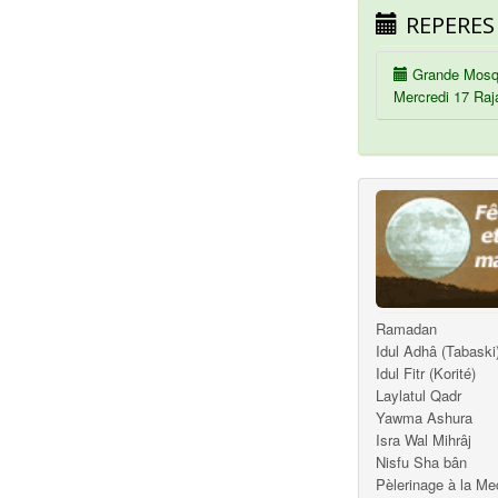
REPERES
Grande Mosq
Mercredi 17 Raj
Ramadan
Idul Adhâ (Tabaski
Idul Fitr (Korité)
Laylatul Qadr
Yawma Ashura
Isra Wal Mihrâj
Nisfu Sha bân
Pèlerinage à la M