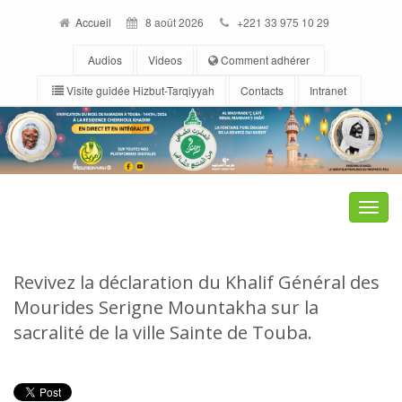
Accueil
8 août 2026
+221 33 975 10 29
Audios
Videos
Comment adhérer
Visite guidée Hizbut-Tarqiyyah
Contacts
Intranet
Toggle
naviga
Revivez la déclaration du Khalif Général des
Mourides Serigne Mountakha sur la
sacralité de la ville Sainte de Touba.