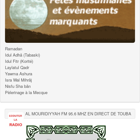
Ramadan
Idul Adhâ (Tabaski)
Idul Fitr (Korité)
Laylatul Qadr
Yawma Ashura
Isra Wal Mihrâj
Nisfu Sha bân
Pèlerinage à la Mecque
AL MOURIDIYYAH FM 95.6 MHZ EN DIRECT DE TOUBA