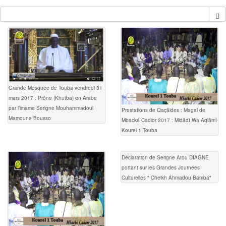
Grande Mosquée de Touba vendredi 31
mars 2017 : Prône (Khutba) en Arabe
par l’imame Serigne Mouhammadoul
Prestations de Qaçâides : Magal de
Mamoune Bousso
Mbacké Cadior 2017 : Midâdî Wa Aqlâmî
Kourel 1 Touba
Déclaration de Serigne Atou DIAGNE
portant sur les Grandes Journées
Culturelles " Cheikh Ahmadou Bamba"