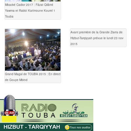
Mbacké Cadior 2017 : Fâzat Qilâmil
Yawma et Rabbî Karîmoune Kourel 1
Touba
Avant première de la Grande Ziarra de
Hizbut-Tarqiyyah prévue le lundi 23 nov
2015
Grand Magal de TOUBA 2015 : En direct
de Gouye Mbind