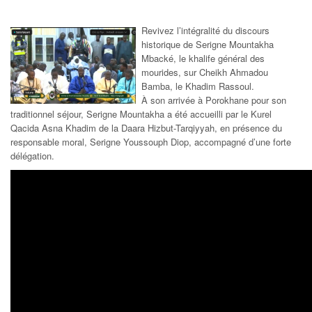
Revivez l’intégralité du discours
historique de Serigne Mountakha
Mbacké, le khalife général des
mourides, sur Cheikh Ahmadou
Bamba, le Khadim Rassoul.
À son arrivée à Porokhane pour son
traditionnel séjour, Serigne Mountakha a été accueilli par le Kurel
Qacida Asna Khadim de la Daara Hizbut-Tarqiyyah, en présence du
responsable moral, Serigne Youssouph Diop, accompagné d’une forte
délégation.