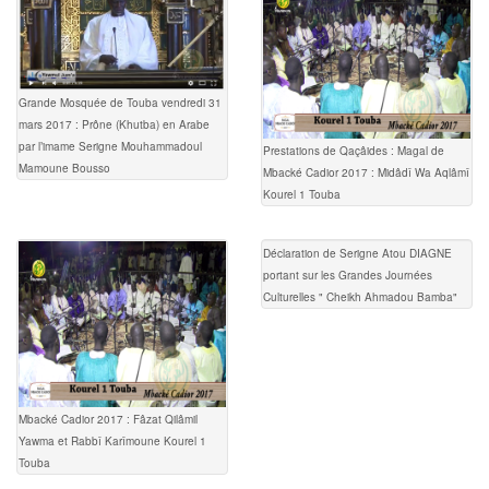
Grande Mosquée de Touba vendredi 31
mars 2017 : Prône (Khutba) en Arabe
par l’imame Serigne Mouhammadoul
Prestations de Qaçâides : Magal de
Mamoune Bousso
Mbacké Cadior 2017 : Midâdî Wa Aqlâmî
Kourel 1 Touba
Déclaration de Serigne Atou DIAGNE
portant sur les Grandes Journées
Culturelles " Cheikh Ahmadou Bamba"
Mbacké Cadior 2017 : Fâzat Qilâmil
Yawma et Rabbî Karîmoune Kourel 1
Touba