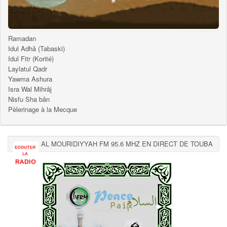
Ramadan
Idul Adhâ (Tabaski)
Idul Fitr (Korité)
Laylatul Qadr
Yawma Ashura
Isra Wal Mihrâj
Nisfu Sha bân
Pèlerinage à la Mecque
AL MOURIDIYYAH FM 95.6 MHZ EN DIRECT DE TOUBA