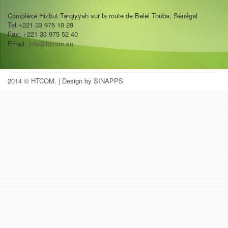
Complexe Hizbut Tarqiyyah sur la route de Belel Touba, Sénégal
Tel +221 33 975 10 29
Fax: +221 33 975 52 40
Email:
info@htcom.sn
2014 © HTCOM.
| Design by SINAPPS