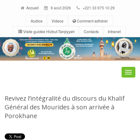
Accueil
9 août 2026
+221 33 975 10 29
Audios
Videos
Comment adhérer
Visite guidée Hizbut-Tarqiyyah
Contacts
Intranet
Toggle
naviga
Revivez l’intégralité du discours du Khalif
Général des Mourides à son arrivée à
Porokhane