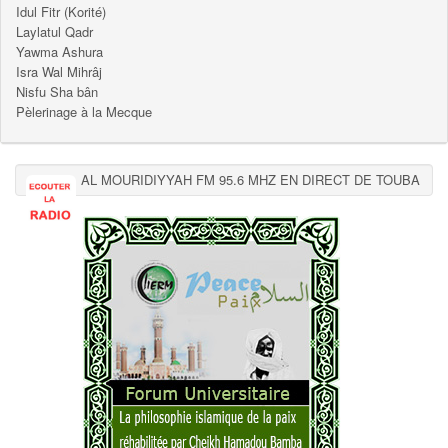
Idul Fitr (Korité)
Laylatul Qadr
Yawma Ashura
Isra Wal Mihrâj
Nisfu Sha bân
Pèlerinage à la Mecque
AL MOURIDIYYAH FM 95.6 MHZ EN DIRECT DE TOUBA