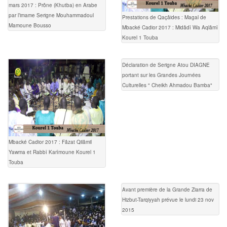
mars 2017 : Prône (Khutba) en Arabe
par l’imame Serigne Mouhammadoul
Prestations de Qaçâides : Magal de
Mamoune Bousso
Mbacké Cadior 2017 : Midâdî Wa Aqlâmî
Kourel 1 Touba
Déclaration de Serigne Atou DIAGNE
portant sur les Grandes Journées
Culturelles " Cheikh Ahmadou Bamba"
Mbacké Cadior 2017 : Fâzat Qilâmil
Yawma et Rabbî Karîmoune Kourel 1
Touba
Avant première de la Grande Ziarra de
Hizbut-Tarqiyyah prévue le lundi 23 nov
2015