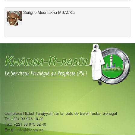
Serigne Mountakha MBACKE
Complexe Hizbut Tarqiyyah sur la route de Belel Touba, Sénégal
Tel +221 33 975 10 29
Fax: +221 33 975 52 40
Email:
info@htcom.sn