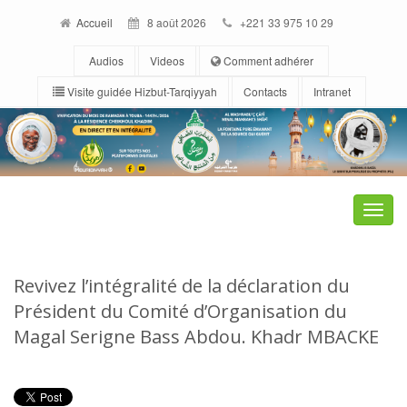
Accueil
8 août 2026
+221 33 975 10 29
Audios
Videos
Comment adhérer
Visite guidée Hizbut-Tarqiyyah
Contacts
Intranet
Toggle
naviga
Revivez l’intégralité de la déclaration du
Président du Comité d’Organisation du
Magal Serigne Bass Abdou. Khadr MBACKE