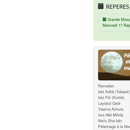
REPERES
Grande Mosq
Mercredi 17 Raj
Ramadan
Idul Adhâ (Tabaski
Idul Fitr (Korité)
Laylatul Qadr
Yawma Ashura
Isra Wal Mihrâj
Nisfu Sha bân
Pèlerinage à la M