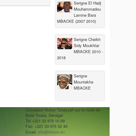
Serigne El Hadj
Mouhammadou
Lamine Bara
MBACKE (2007 2010)
Serigne Cheikh
Sidy Moukhtar
MBACKE 2010 -
2018
Serigne
Mountakha
MBACKE
Complexe Hizbut Tarqiyyah sur la route de
Belel Touba, Sénégal
Tel +221 33 975 10 29
Fax: +221 33 975 52 40
Email:
info@htcom.sn