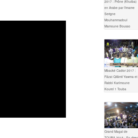
2017 : Prône (Khutba)
en Arabe par l’imame
Serigne
Mouhammadoul
Mamoune Bousso
Mbacké Cadior 2017 :
Fâzat Qilâmil Yawma et
Rabbî Karîmoune
Kourel 1 Touba
Grand Magal de
TOUBA 2015 : En direc