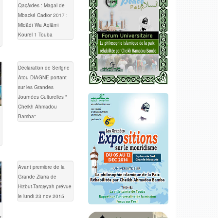
Qaçâides : Magal de
Mbacké Cadior 2017 :
Midâdî Wa Aqlâmî
Kourel 1 Touba
Déclaration de Serigne
Atou DIAGNE portant
sur les Grandes
Journées Culturelles "
Cheikh Ahmadou
Bamba"
Avant première de la
Grande Ziarra de
Hizbut-Tarqiyyah prévue
le lundi 23 nov 2015
t