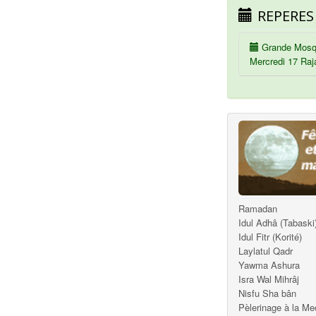
REPERES
Grande Mosq
Mercredi 17 Raj
Ramadan
Idul Adhâ (Tabaski
Idul Fitr (Korité)
Laylatul Qadr
Yawma Ashura
Isra Wal Mihrâj
Nisfu Sha bân
Pèlerinage à la M