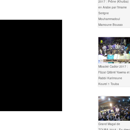
2017 : Prône (Khutba)
en Arabe par l’imame
Serigne
Mouhammadoul
Mamoune Bousso
Mbacké Cadior 2017 :
Fâzat Qilâmil Yawma et
Rabbî Karîmoune
Kourel 1 Touba
Grand Magal de
TOUBA 2015 : En direc