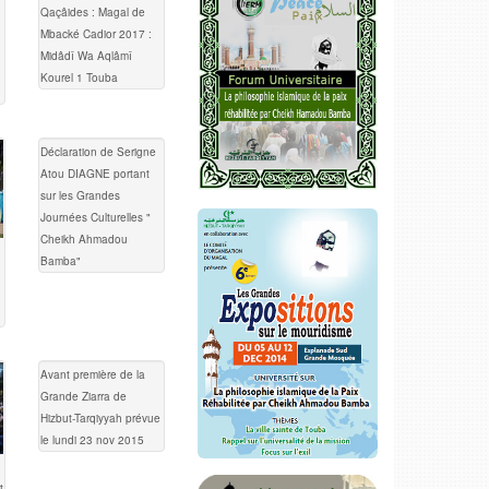
Qaçâides : Magal de
Mbacké Cadior 2017 :
Midâdî Wa Aqlâmî
Kourel 1 Touba
Déclaration de Serigne
Atou DIAGNE portant
sur les Grandes
Journées Culturelles "
Cheikh Ahmadou
Bamba"
Avant première de la
Grande Ziarra de
Hizbut-Tarqiyyah prévue
le lundi 23 nov 2015
t