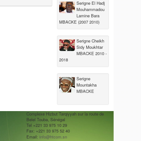
Serigne El Hadj
Mouhammadou
Lamine Bara
MBACKE (2007 2010)
Serigne Cheikh
Sidy Moukhtar
MBACKE 2010 -
2018
Serigne
Mountakha
MBACKE
Complexe Hizbut Tarqiyyah sur la route de
Belel Touba, Sénégal
Tel +221 33 975 10 29
Fax: +221 33 975 52 40
Email:
info@htcom.sn