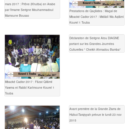
mars 2017 : Prône (Khutba) en Arabe
par l’imame Serigne Mouhammadoul
Prestations de Qaçâides : Magal de
Mamoune Bousso
Mbacké Cadior 2017 : Midâdî Wa Aqlâmî
Kourel 1 Touba
Déclaration de Serigne Atou DIAGNE
portant sur les Grandes Journées
Culturelles " Cheikh Ahmadou Bamba"
Mbacké Cadior 2017 : Fâzat Qilâmil
Yawma et Rabbî Karîmoune Kourel 1
Touba
Avant première de la Grande Ziarra de
Hizbut-Tarqiyyah prévue le lundi 23 nov
2015