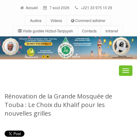
Accueil
7 août 2026
+221 33 975 10 29
Audios
Videos
Comment adhérer
Visite guidée Hizbut-Tarqiyyah
Contacts
Intranet
Toggle
naviga
Rénovation de la Grande Mosquée de
Touba : Le Choix du Khalif pour les
nouvelles grilles