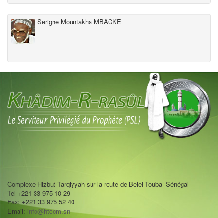
Serigne Mountakha MBACKE
Complexe Hizbut Tarqiyyah sur la route de Belel Touba, Sénégal
Tel +221 33 975 10 29
Fax: +221 33 975 52 40
Email:
info@htcom.sn