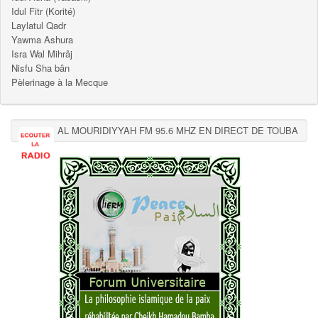
Idul Fitr (Korité)
Laylatul Qadr
Yawma Ashura
Isra Wal Mihrâj
Nisfu Sha bân
Pèlerinage à la Mecque
AL MOURIDIYYAH FM 95.6 MHZ EN DIRECT DE TOUBA