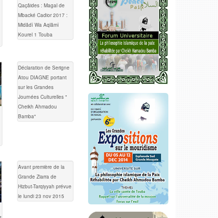
Qaçâides : Magal de
Mbacké Cadior 2017 :
Midâdî Wa Aqlâmî
Kourel 1 Touba
Déclaration de Serigne
Atou DIAGNE portant
sur les Grandes
Journées Culturelles "
Cheikh Ahmadou
Bamba"
Avant première de la
Grande Ziarra de
Hizbut-Tarqiyyah prévue
le lundi 23 nov 2015
t