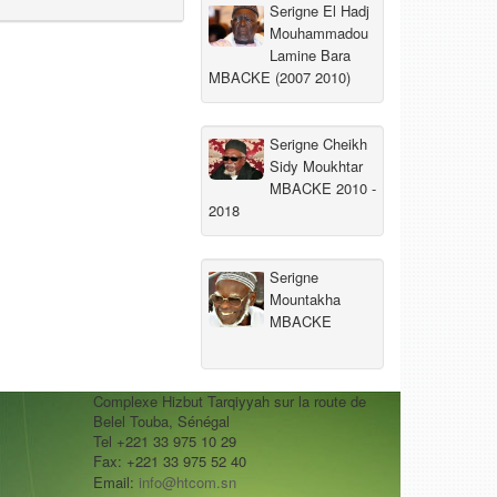
Serigne El Hadj
Mouhammadou
Lamine Bara
MBACKE (2007 2010)
Serigne Cheikh
Sidy Moukhtar
MBACKE 2010 -
2018
Serigne
Mountakha
MBACKE
Complexe Hizbut Tarqiyyah sur la route de
Belel Touba, Sénégal
Tel +221 33 975 10 29
Fax: +221 33 975 52 40
Email:
info@htcom.sn