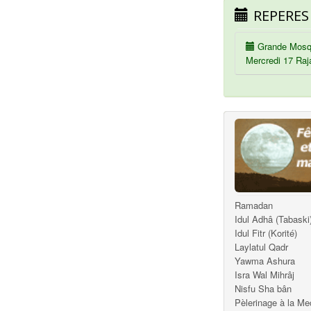
REPERES
Grande Mosq
Mercredi 17 Raj
Ramadan
Idul Adhâ (Tabaski
Idul Fitr (Korité)
Laylatul Qadr
Yawma Ashura
Isra Wal Mihrâj
Nisfu Sha bân
Pèlerinage à la M