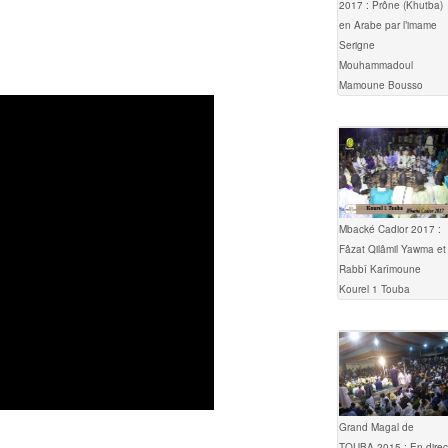
2017 : Prône (Khutba)
en Arabe par l’imame
Serigne
Mouhammadoul
Mamoune Bousso
Mbacké Cadior 2017 :
Fâzat Qilâmil Yawma et
Rabbî Karîmoune
Kourel 1 Touba
Grand Magal de
TOUBA 2015 : En direc