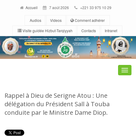
Accueil
7 août 2026
+221 33 975 10 29
Audios
Videos
Comment adhérer
Visite guidée Hizbut-Tarqiyyah
Contacts
Intranet
Toggle
naviga
Rappel à Dieu de Serigne Atou : Une
délégation du Président Sall à Touba
conduite par le Ministre Dame Diop.