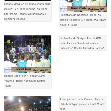
Grande Mosquée de Touba vendredi 31
mars 2017 : Prône (Khutba) en Arabe
par l’imame Serigne Mouhammadoul
Prestations de Qaçâides : Magal de
Mamoune Bousso
Mbacké Cadior 2017 : Midâdî Wa Aqlâmî
Kourel 1 Touba
Déclaration de Serigne Atou DIAGNE
portant sur les Grandes Journées
Culturelles " Cheikh Ahmadou Bamba"
Mbacké Cadior 2017 : Fâzat Qilâmil
Yawma et Rabbî Karîmoune Kourel 1
Touba
Avant première de la Grande Ziarra de
Hizbut-Tarqiyyah prévue le lundi 23 nov
2015