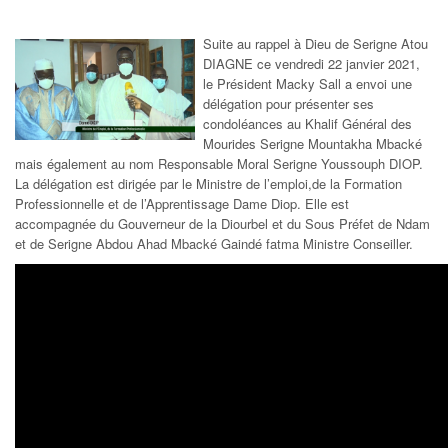
Suite au rappel à Dieu de Serigne Atou
DIAGNE ce vendredi 22 janvier 2021,
le Président Macky Sall a envoi une
délégation pour présenter ses
condoléances au Khalif Général des
Mourides Serigne Mountakha Mbacké
mais également au nom Responsable Moral Serigne Youssouph DIOP.
La délégation est dirigée par le Ministre de l’emploi,de la Formation
Professionnelle et de l’Apprentissage Dame Diop. Elle est
accompagnée du Gouverneur de la Diourbel et du Sous Préfet de Ndam
et de Serigne Abdou Ahad Mbacké Gaindé fatma Ministre Conseiller.