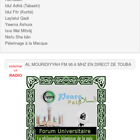
Idul Adhâ (Tabaski)
Idul Fitr (Korité)
Laylatul Qadr
Yawma Ashura
Isra Wal Mihrâj
Nisfu Sha bân
Pèlerinage à la Mecque
AL MOURIDIYYAH FM 95.6 MHZ EN DIRECT DE TOUBA