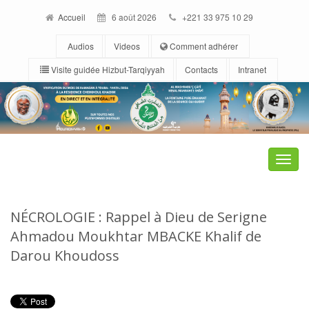
Accueil
6 août 2026
+221 33 975 10 29
Audios
Videos
Comment adhérer
Visite guidée Hizbut-Tarqiyyah
Contacts
Intranet
Toggle
naviga
NÉCROLOGIE : Rappel à Dieu de Serigne
Ahmadou Moukhtar MBACKE Khalif de
Darou Khoudoss