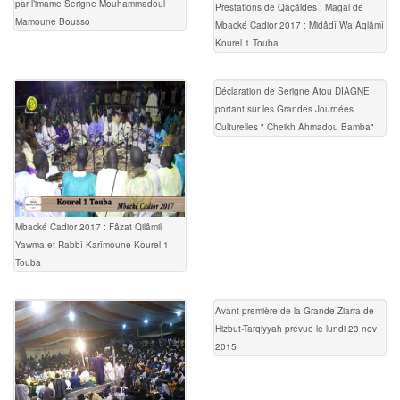
par l’imame Serigne Mouhammadoul
Prestations de Qaçâides : Magal de
Mamoune Bousso
Mbacké Cadior 2017 : Midâdî Wa Aqlâmî
Kourel 1 Touba
Déclaration de Serigne Atou DIAGNE
portant sur les Grandes Journées
Culturelles " Cheikh Ahmadou Bamba"
Mbacké Cadior 2017 : Fâzat Qilâmil
Yawma et Rabbî Karîmoune Kourel 1
Touba
Avant première de la Grande Ziarra de
Hizbut-Tarqiyyah prévue le lundi 23 nov
2015