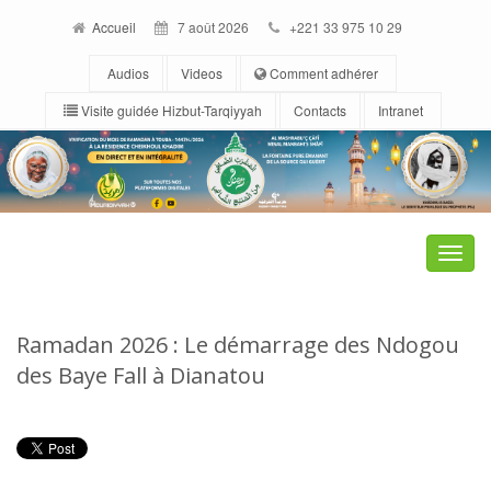
Accueil
7 août 2026
+221 33 975 10 29
Audios
Videos
Comment adhérer
Visite guidée Hizbut-Tarqiyyah
Contacts
Intranet
Toggle
naviga
Ramadan 2026 : Le démarrage des Ndogou
des Baye Fall à Dianatou