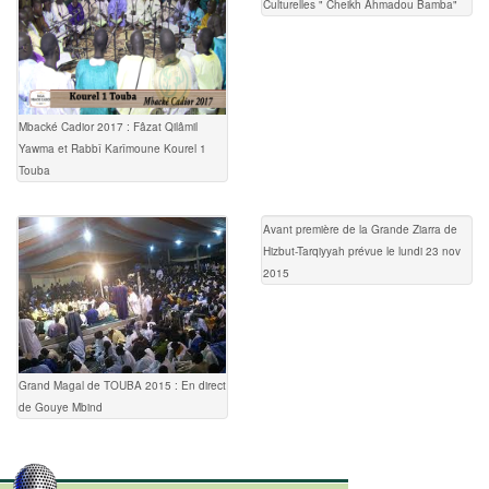
Culturelles " Cheikh Ahmadou Bamba"
Mbacké Cadior 2017 : Fâzat Qilâmil
Yawma et Rabbî Karîmoune Kourel 1
Touba
Avant première de la Grande Ziarra de
Hizbut-Tarqiyyah prévue le lundi 23 nov
2015
Grand Magal de TOUBA 2015 : En direct
de Gouye Mbind