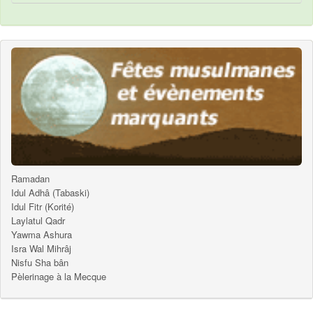
Ramadan
Idul Adhâ (Tabaski)
Idul Fitr (Korité)
Laylatul Qadr
Yawma Ashura
Isra Wal Mihrâj
Nisfu Sha bân
Pèlerinage à la Mecque