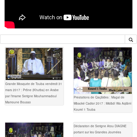
Grande Mosquée de Touba vendredi 31
mars 2017 : Prône (Khutba) en Arabe
par l’imame Serigne Mouhammadoul
Prestations de Qaçâides : Magal de
Mamoune Bousso
Mbacké Cadior 2017 : Midâdî Wa Aqlâmî
Kourel 1 Touba
Déclaration de Serigne Atou DIAGNE
portant sur les Grandes Journées