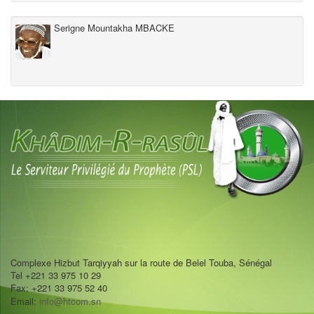
Serigne Mountakha MBACKE
Complexe Hizbut Tarqiyyah sur la route de Belel Touba, Sénégal
Tel +221 33 975 10 29
Fax: +221 33 975 52 40
Email:
info@htcom.sn