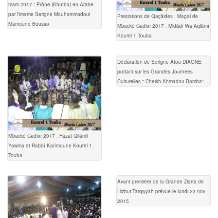
mars 2017 : Prône (Khutba) en Arabe
par l’imame Serigne Mouhammadoul
Prestations de Qaçâides : Magal de
Mamoune Bousso
Mbacké Cadior 2017 : Midâdî Wa Aqlâmî
Kourel 1 Touba
Déclaration de Serigne Atou DIAGNE
portant sur les Grandes Journées
Culturelles " Cheikh Ahmadou Bamba"
Mbacké Cadior 2017 : Fâzat Qilâmil
Yawma et Rabbî Karîmoune Kourel 1
Touba
Avant première de la Grande Ziarra de
Hizbut-Tarqiyyah prévue le lundi 23 nov
2015