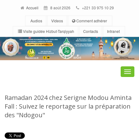
Accueil
8 août 2026
+221 33 975 10 29
Audios
Videos
Comment adhérer
Visite guidée Hizbut-Tarqiyyah
Contacts
Intranet
Toggle
naviga
Ramadan 2024 chez Serigne Modou Aminta
Fall : Suivez le reportage sur la préparation
des "Ndogou"