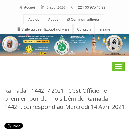
Accueil
6 août 2026
+221 33 975 10 29
Audios
Videos
Comment adhérer
Visite guidée Hizbut-Tarqiyyah
Contacts
Intranet
Toggle
naviga
Ramadan 1442h/ 2021 : C’est Officiel le
premier jour du mois béni du Ramadan
1442h. correspond au Mercredi 14 Avril 2021