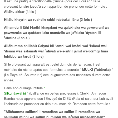
Il est une pratique traditionnelle (Sunna) pour celui qui scrute le
croissant lunaire jusqu’à son apparition de prononcer cette formule :
Allâhu akbar
(3fois )
Hilâlu khayrin wa rushdin rabbî rabbukal lâhu (3 fois )
Alhamdu li lâhi l-ladhî khaqalanî wa qalakhaka wa çawwaranî wa
c
çawwaraka wa qaddara laka manâzila wa ja
alaka ‘âyatan lil
c
âlmîna (3 fois )
Allâhumma ahillahû Calynâ bil ‘amni wal îmâni wal ‘islâmi wal
c
‘ihsâni was salâmati wal
âfiyati wa-s-sitril jamîl wa-t-taffîqi limâ
tuhibbu wa tardâ (3 fois)
Si le croissant qui apparaît est celui du mois de ramadan, il est
méritoire de réciter après ces formules la sourate "
MULKI (Tabâraka
)
"
(La Royauté, Sourate 67) ceci augmentera ses richesses durant cette
année.
Dans son ouvrage intitulé
"
Silkul Jawâhiri "
(L’alliance en perles précieuses), Cheikh Ahmadou
Bamba nous apprend que l’Envoyé de DIEU (Paix et salut sur Lui) avait
l’habitude de prononcer au début du mois de Ramadan cette formule :
"Allâhumma sallimnî liramadâna wa sallim lî ramadâna wa
c
sallimhu minnî wa sallim nî minhu wa ja
alhu mutaqabbalan"