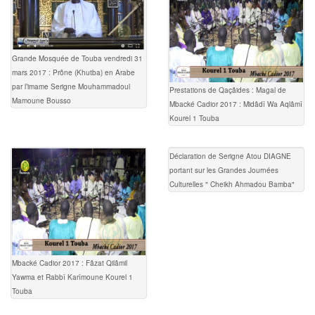
Grande Mosquée de Touba vendredi 31
mars 2017 : Prône (Khutba) en Arabe
par l’imame Serigne Mouhammadoul
Prestations de Qaçâides : Magal de
Mamoune Bousso
Mbacké Cadior 2017 : Midâdî Wa Aqlâmî
Kourel 1 Touba
Déclaration de Serigne Atou DIAGNE
portant sur les Grandes Journées
Culturelles " Cheikh Ahmadou Bamba"
Mbacké Cadior 2017 : Fâzat Qilâmil
Yawma et Rabbî Karîmoune Kourel 1
Touba