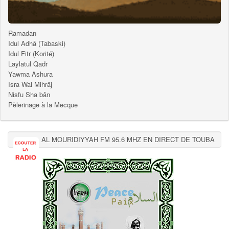
Ramadan
Idul Adhâ (Tabaski)
Idul Fitr (Korité)
Laylatul Qadr
Yawma Ashura
Isra Wal Mihrâj
Nisfu Sha bân
Pèlerinage à la Mecque
AL MOURIDIYYAH FM 95.6 MHZ EN DIRECT DE TOUBA