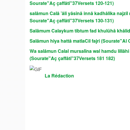
Sourate"Aç çaffâti"37Versets 120-121)
salâmun Calâ ’âli yâsînâ innâ kadhâlika najzi
Sourate"Aç çaffâti"37Versets 130-131)
Salâmum Calaykum tibtum fad khulûhâ khâlid
Salâmun hiya hattâ matlaCil fajri (Sourate"Al 
Wa salâmun Calal mursalîna wal hamdu lillâhi
(Sourate"Aç çaffâti"37Versets 181 182)
La Rédaction