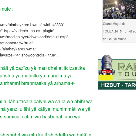
rmule :
Grand Magal de
wmv/alarbaykare1.wma" width="330"
m" type="video/x-ms-asf-plugin"
TOUBA 2015 : En direc
ows/mediaplayer/download/default.asp"
de Gouye Mbind
mationatstart="true"
v/alarbaykare1.wma"
playsize="4" showcontrols="true">
li yâ cazîzu yâ man dhallat licizzatika
â muhsinu yâ mujmilu yâ muncimu yâ
ta irhamnî birahmatika yâ arhama-r-
llal lâhu tacâlâ calyhi wa salla wa abîhi wa
mâ yanzilu fîhi yâ kâfiyal muhimmâti wa yâ
-s-samîcul calîm wa hasbunâl lâhu wa
h-shahri wa min kulli,shiddatin wa balâ’in