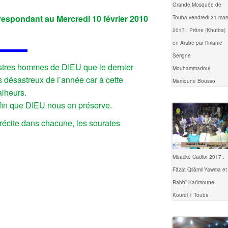
Grande Mosquée de
rrespondant au Mercredi 10 février 2010
Touba vendredi 31 mar
2017 : Prône (Khutba)
en Arabe par l’imame
Serigne
llustres hommes de DIEU que le dernier
Mouhammadoul
s désastreux de l’année car à cette
Mamoune Bousso
alheurs.
afin que DIEU nous en préserve.
 récite dans chacune, les sourates
Mbacké Cadior 2017 :
Fâzat Qilâmil Yawma et
Rabbî Karîmoune
Kourel 1 Touba