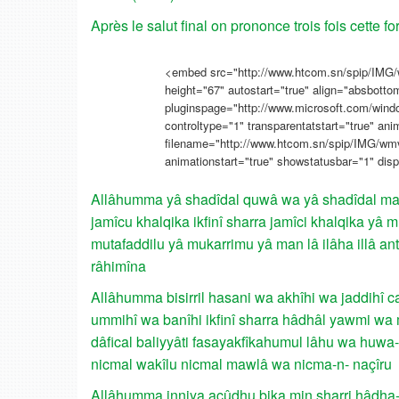
Après le salut final on prononce trois fois cette fo
<embed src="http://www.htcom.sn/spip/IMG/
height="67" autostart="true" align="absbotto
pluginspage="http://www.microsoft.com/wind
controltype="1" transparentatstart="true" ani
filename="http://www.htcom.sn/spip/IMG/wm
animationstart="true" showstatusbar="1" dis
Allâhumma yâ shadîdal quwâ wa yâ shadîdal mahâ
jamîcu khalqika ikfinî sharra jamîci khalqika y
mutafaddilu yâ mukarrimu yâ man lâ ilâha illâ an
râhimîna
Allâhumma bisirril hasani wa akhîhi wa jaddihî ca
ummihî wa banîhi ikfinî sharra hâdhâl yawmi wa 
dâfical baliyyâti fasayakfîkahumul lâhu wa huwa
nicmal wakîlu nicmal mawlâ wa nicma-n- naçîru
Allâhumma inniya acûdhu bika min sharri hâdha-s