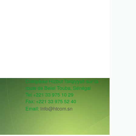
Complexe Hizbut Tarqiyyah sur la
route de Belel Touba, Sénégal
Tel +221 33 975 10 29
Fax: +221 33 975 52 40
Email:
info@htcom.sn