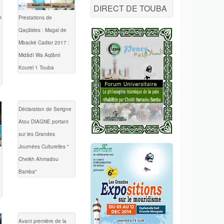
DIRECT DE TOUBA
s
Prestations de
Qaçâides : Magal de
Mbacké Cadior 2017 :
Midâdî Wa Aqlâmî
Kourel 1 Touba
Déclaration de Serigne
Atou DIAGNE portant
sur les Grandes
Journées Culturelles "
Cheikh Ahmadou
Bamba"
Avant première de la