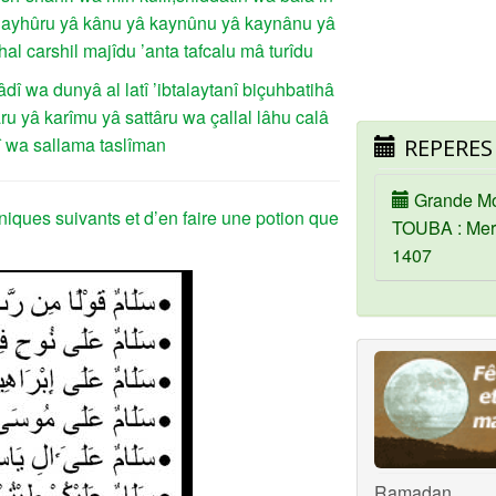
yâ dayhûru yâ kânu yâ kaynûnu yâ kaynânu yâ
l carshil majîdu ’anta tafcalu mâ turîdu
î wa dunyâ al latî ’ibtalaytanî biçuhbatihâ
ru yâ karîmu yâ sattâru wa çallal lâhu calâ
 wa sallama taslîman
REPERES
Grande M
niques suivants et d’en faire une potion que
TOUBA : Mer
1407
Ramadan