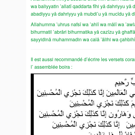
wa baliyyatin ’allatî qaddarta fîhi yâ dahriyyu 
abadiyyu yâ dahriyyu yâ mubdi’u yâ mucîdu yâ dha
Allahumma ’uhrus nafsî wa ’ahlî wa mâlî wa ’awlâd
bihurmatil ’abrâri bihurmatika yâ cazîzu yâ ghaffâ
sayyidinâ muhammadin wa calâ ’âlihi wa çahbihî
Il est aussi recommandé d’écrire les versets cora
l’ assemblée boira :