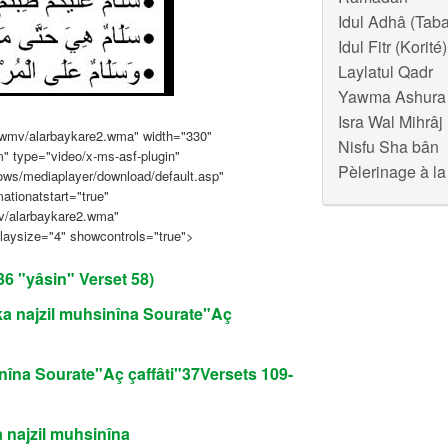
Idul Adhâ (Taba
Idul Fitr (Korité)
Laylatul Qadr
Yawma Ashura
Isra Wal Mihrâj
wmv/alarbaykare2.wma" width="330"
Nisfu Sha bân
m" type="video/x-ms-asf-plugin"
Pèlerinage à l
ows/mediaplayer/download/default.asp"
mationatstart="true"
v/alarbaykare2.wma"
playsize="4" showcontrols="true">
6 "yâsin" Verset 58)
ka najzil muhsinîna Sourate"Aç
nîna Sourate"Aç çaffâti"37Versets 109-
 najzil muhsinîna