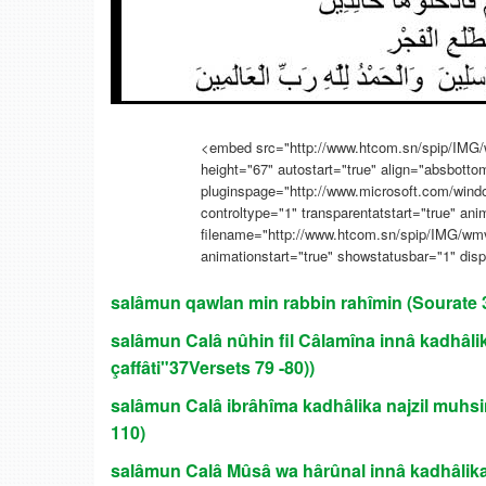
<embed src="http://www.htcom.sn/spip/IMG/
height="67" autostart="true" align="absbotto
pluginspage="http://www.microsoft.com/wind
controltype="1" transparentatstart="true" ani
filename="http://www.htcom.sn/spip/IMG/wm
animationstart="true" showstatusbar="1" dis
salâmun qawlan min rabbin rahîmin (Sourate 3
salâmun Calâ nûhin fil Câlamîna innâ kadhâli
çaffâti"37Versets 79 -80))
salâmun Calâ ibrâhîma kadhâlika najzil muhsi
110)
salâmun Calâ Mûsâ wa hârûnal innâ kadhâlika