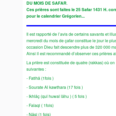
DU MOIS DE SAFAR
.
Ces prières sont faites le 25 Safar 1431 H. co
pour le calendrier Grégorien...
Il est rapporté de l’avis de certains savants et i
mercredi du mois de çafar constitue le jour le plu
occasion Dieu fait descendre plus de 320 000 m
Ainsi il est recommandé d’observer ces prières 
La prière est constituée de quatre (rakkas) où on
suivantes :
- Fatihâ (1fois )
- Sourate Al kawthara (17 fois )
- Ikhlâç (qul huwal lâhu ) ( 5 fois )
- Falaqi ( 1fois)
- Nâsi (1 fois)