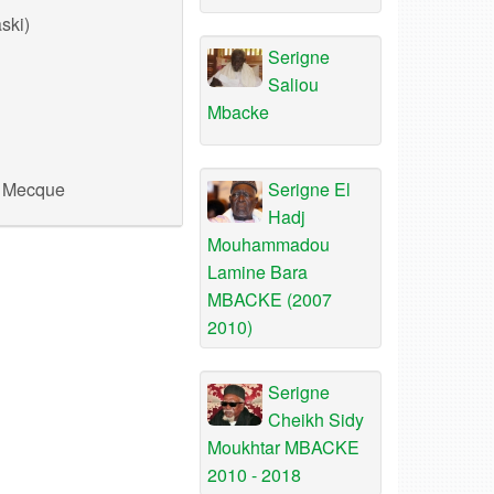
ski)
Serigne
Saliou
Mbacke
a Mecque
Serigne El
Hadj
Mouhammadou
Lamine Bara
MBACKE (2007
2010)
Serigne
Cheikh Sidy
Moukhtar MBACKE
2010 - 2018