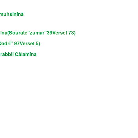
l muhsinîna
îna(Sourate"zumar"39Verset 73)
Qadri" 97Verset 5)
 rabbil Câlamîna