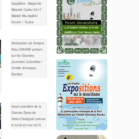
Qaçâides : Magal de
Mbacké Cadior 2017 :
Midâdî Wa Aqlâmî
Kourel 1 Touba
Déclaration de Serigne
Atou DIAGNE portant
sur les Grandes
Journées Culturelles "
Cheikh Ahmadou
Bamba"
Avant première de la
Grande Ziarra de
Hizbut-Tarqiyyah prévue
le lundi 23 nov 2015
t