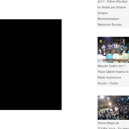
2017 : Prône (Khutba)
en Arabe par l’imame
Serigne
Mouhammadoul
Mamoune Bousso
Mbacké Cadior 2017 :
Fâzat Qilâmil Yawma et
Rabbî Karîmoune
Kourel 1 Touba
Grand Magal de
TOUBA 2015 : En direc