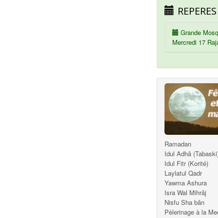
REPERES
Grande Mosq
Mercredi 17 Raj
Ramadan
Idul Adhâ (Tabaski
Idul Fitr (Korité)
Laylatul Qadr
Yawma Ashura
Isra Wal Mihrâj
Nisfu Sha bân
Pèlerinage à la M