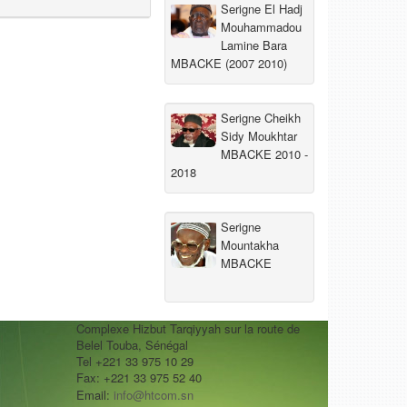
Serigne El Hadj
Mouhammadou
Lamine Bara
MBACKE (2007 2010)
Serigne Cheikh
Sidy Moukhtar
MBACKE 2010 -
2018
Serigne
Mountakha
MBACKE
Complexe Hizbut Tarqiyyah sur la route de
Belel Touba, Sénégal
Tel +221 33 975 10 29
Fax: +221 33 975 52 40
Email:
info@htcom.sn